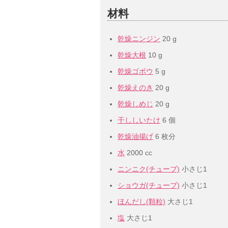
材料
乾燥ニンジン
20 g
乾燥大根
10 g
乾燥ゴボウ
5 g
乾燥えのき
20 g
乾燥しめじ
20 g
干ししいたけ
6 個
乾燥油揚げ
6 枚分
水
2000 cc
ニンニク(チューブ)
小さじ1
ショウガ(チューブ)
小さじ1
ほんだし(顆粒)
大さじ1
塩
大さじ1