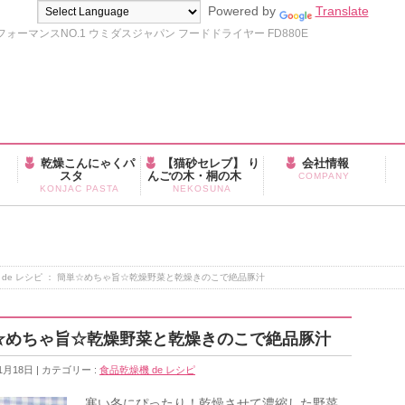
Powered by
Translate
ーマンスNO.1 ウミダスジャパン フードドライヤー FD880E
乾燥こんにゃくパ
【猫砂セレブ】 り
会社情報
スタ
んごの木・桐の木
COMPANY
KONJAC PASTA
NEKOSUNA
 de レシピ ： 簡単☆めちゃ旨☆乾燥野菜と乾燥きのこで絶品豚汁
簡単☆めちゃ旨☆乾燥野菜と乾燥きのこで絶品豚汁
1月18日
カテゴリー :
食品乾燥機 de レシピ
寒い冬にぴったり！乾燥させて濃縮した野菜