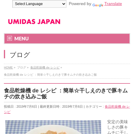
Powered by
Translate
MENU
ブログ
HOME
»
ブログ
»
食品乾燥機 de レシピ
»
食品乾燥機 de レシピ ：簡単☆干しえのきで豚キムチの炊き込みご飯
食品乾燥機 de レシピ ：簡単☆干しえのきで豚キム
チの炊き込みご飯
投稿日 : 2019年7月6日
最終更新日時 : 2019年7月6日
カテゴリー :
食品乾燥機 de レ
シピ
安定の美味
しさの豚キ
ムチに干し