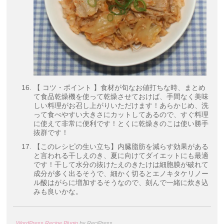
【 コツ・ポイント 】食材が旬なお値打ちな時、まとめ
て食品乾燥機を使って乾燥させておけば、手間なく美味
しい料理がお召し上がりいただけます！あらかじめ、洗
って食べやすい大きさにカットしてあるので、すぐ料理
に使えて非常に便利です！とくに乾燥きのこは使い勝手
抜群です！
【このレシピの生い立ち】内臓脂肪を減らす効果がある
と言われる干しえのき、夏に向けてダイエットにも最適
です！干して水分の抜けたえのきたけは細胞膜が破れて
成分が多く出るそうで、細かく切るとエノキタケリノー
ル酸はがらに増加するそうなので、刻んで一緒に炊き込
みも良いかな。
WordPress Recipe Plugin
by ReciPress