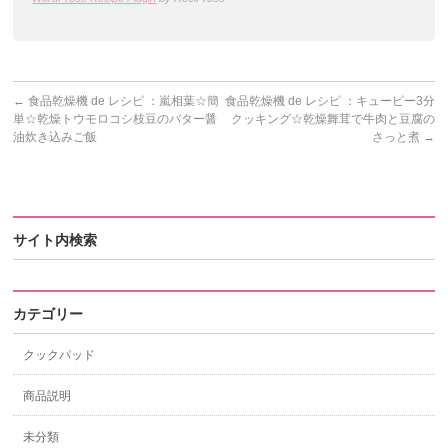
←
食品乾燥機 de レシピ ：嵐相葉☆簡
食品乾燥機 de レシピ ：キューピー3分
単☆乾燥トウモロコシ枝豆のバター醤
クッキング☆乾燥舞茸で牛肉と豆腐の
油炊き込みご飯
さっと煮
→
サイト内検索
カテゴリー
クックパッド
商品説明
未分類