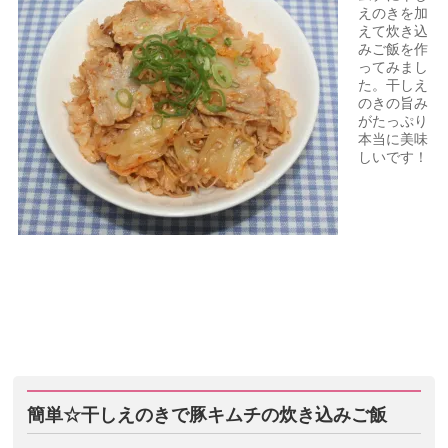
えのきを加
えて炊き込
みご飯を作
ってみまし
た。干しえ
のきの旨み
がたっぷり
本当に美味
しいです！
簡単☆干しえのきで豚キムチの炊き込みご飯