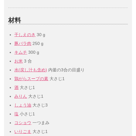
材料
干しえのき
30 g
豚バラ肉
250 g
キムチ
300 g
お米
3 合
水(戻し汁も含め)
内釜の3合の目盛り
鶏がらスープの素
大さじ1
酒
大さじ1
みりん
大さじ1
しょう油
大さじ3
塩
小さじ1
コショウ
一つまみ
いりごま
大さじ1