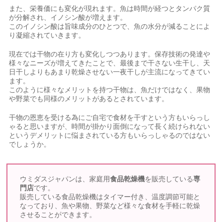
また、栄養価にも変化が現れます。魚は時間が経つとタンパク質
が分解され、イノシン酸が増えます。
このイノシン酸は旨味成分のひとつで、魚の水分が減ることによ
り凝縮されていきます。
現在では干物の在り方も変化しつつあります。保存技術の発達や
様々なニーズが増えてきたことで、最後まで干さない生干し、天
日干しよりもあまり乾燥させない一夜干しが主流になってきてい
ます。
このように様々なメリットを持つ干物は、魚だけではなく、果物
や野菜でも同様のメリットがあるとされています。
干物の恩恵を受ける為にご自宅で食材を干すという方もいらっし
ゃると思いますが、時間が掛かり面倒になって長く続けられない
というデメリットに悩まされている方もいらっしゃるのではない
でしょうか。
ウミダスジャパンは、家庭用
食品乾燥機
を販売している
専
門店
です。
販売している食品乾燥機はタイマー付き、温度調節可能と
なっており、魚や果物、野菜など様々な食材を手軽に乾燥
させることができます。