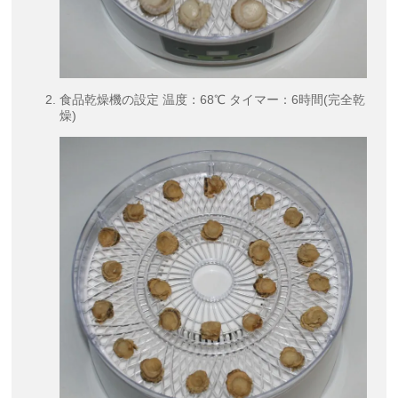
食品乾燥機の設定 温度：68℃ タイマー：6時間(完全乾
燥)