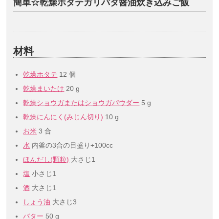
簡単☆乾燥ホタテガリバタ醤油炊き込みご飯
材料
乾燥ホタテ
12 個
乾燥まいたけ
20 g
乾燥ショウガまたはショウガパウダー
5 g
乾燥にんにく(みじん切り)
10 g
お米
3 合
水
内釜の3合の目盛り+100cc
ほんだし(顆粒)
大さじ1
塩
小さじ1
酒
大さじ1
しょう油
大さじ3
バター
50 g