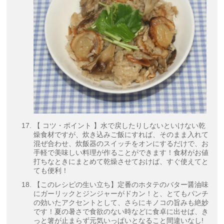
【 コツ・ポイント 】水で戻したりしないといけない乾
燥食材ですが、炊き込みご飯にすれば、そのまま入れて
混ぜ合わせ、炊飯器のスイッチをオンにするだけで、お
手軽で美味しい料理が作ることができます！食材がお値
打ちなときにまとめて乾燥させておけば、すぐ使えてと
ても便利！
【このレシピの生い立ち】定番のホタテのバター醤油味
にガーリックとジンジャーがドカン！と、とてもパンチ
の効いたアクセントとして、さらにキノコの旨みも絶妙
です！夏の暑さで食欲のない時などに食卓に出せば、き
っと箸が止まらず元気いっぱいとなること間違いなし!