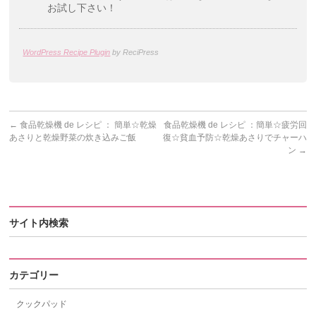
お試し下さい！
WordPress Recipe Plugin
by ReciPress
←
食品乾燥機 de レシピ ： 簡単☆乾燥
食品乾燥機 de レシピ ：簡単☆疲労回
あさりと乾燥野菜の炊き込みご飯
復☆貧血予防☆乾燥あさりでチャーハ
ン
→
サイト内検索
カテゴリー
クックパッド