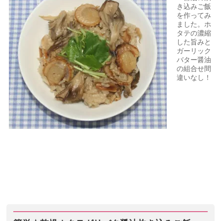
き込みご飯
を作ってみ
ました。ホ
タテの濃縮
した旨みと
ガーリック
バター醤油
の組合せ間
違いなし！