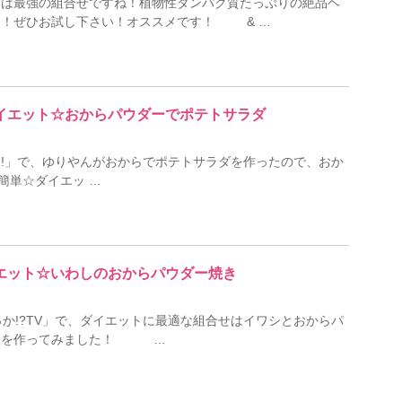
ズは最強の組合せですね！植物性タンパク質たっぷりの絶品ヘ
た！ぜひお試し下さい！オススメです！ & …
☆ダイエット☆おからパウダーでポテトサラダ
!」で、ゆりやんがおからでポテトサラダを作ったので、おか
単☆ダイエッ …
ダイエット☆いわしのおからパウダー焼き
か!?TV」で、ダイエットに最適な組合せはイワシとおからパ
料理を作ってみました！ …