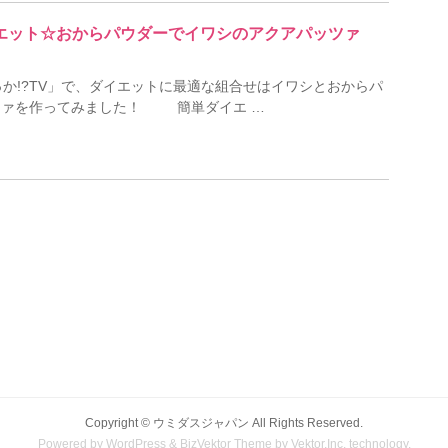
ダイエット☆おからパウダーでイワシのアクアパッツァ
か!?TV」で、ダイエットに最適な組合せはイワシとおからパ
ツァを作ってみました！ 簡単ダイエ …
Copyright ©
ウミダスジャパン
All Rights Reserved.
Powered by
WordPress
&
BizVektor Theme
by
Vektor,Inc.
technology.