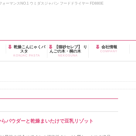
ーマンスNO.1 ウミダスジャパン フードドライヤー FD880E
乾燥こんにゃくパ
【猫砂セレブ】 り
会社情報
スタ
んごの木・桐の木
COMPANY
KONJAC PASTA
NEKOSUNA
おからパウダーと乾燥まいたけで豆乳リゾット