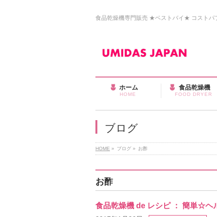
食品乾燥機専門販売 ★ベストバイ★ コストパフォ
ホーム
食品乾燥機
HOME
FOOD DRYER
ブログ
HOME
»
ブログ
»
お酢
お酢
食品乾燥機 de レシピ ： 簡単