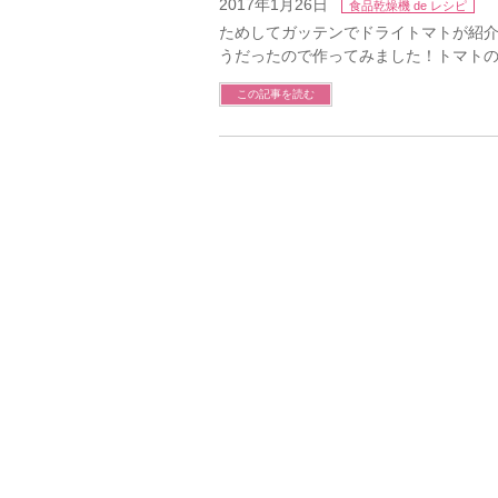
2017年1月26日
食品乾燥機 de レシピ
ためしてガッテンでドライトマトが紹
うだったので作ってみました！トマト
この記事を読む