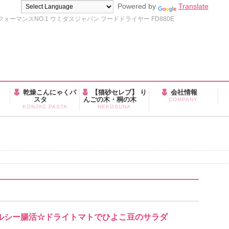
Powered by
Translate
ーマンスNO.1 ウミダスジャパン フードドライヤー FD880E
乾燥こんにゃくパ
【猫砂セレブ】 り
会社情報
スタ
んごの木・桐の木
COMPANY
KONJAC PASTA
NEKOSUNA
☆ヘルシー腸活☆ドライトマトでひよこ豆のサラダ