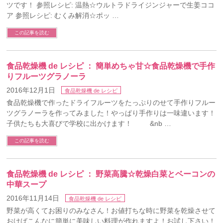
ツです！ 参照レシピ: 温熱☆ウルトラドライジンジャーで生姜ココ
ア 参照レシピ: むくみ解消☆ポッ …
この記事を読む
食品乾燥機 de レシピ ： 簡単めちゃ甘☆食品乾燥機で手作
りフルーツグラノーラ
2016年12月1日
食品乾燥機 de レシピ
食品乾燥機で作ったドライフルーツをたっぷりのせて手作りフルー
ツグラノーラを作ってみました！やっぱり手作りは一味違います！
子供たちも大喜びで学校に出かけます！ &nb …
この記事を読む
食品乾燥機 de レシピ ： 野菜高騰☆乾燥白菜とベーコンの
中華スープ
2016年11月14日
食品乾燥機 de レシピ
野菜が高くてお困りのみなさん！お値打ちな時に野菜を乾燥させて
おけばこんなに簡単に美味しい料理が作れますよ！お試し下さい！