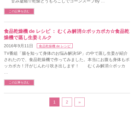
甘み凝縮☆乾燥とうもろこしでコーンスープBy …
この記事を読む
食品乾燥機 de レシピ ： むくみ解消☆ポッカポカ☆食品乾
燥機で蒸し生姜ミルク
2016年9月11日
食品乾燥機 de レシピ
TV番組「腸を知って身体のお悩み解決SP」の中で蒸し生姜が紹介
されたので、食品乾燥機で作ってみました。本当にお腹も身体もポ
ッカポカ！汗がじんわり吹き出します！ むくみ解消☆ポッカ
…
この記事を読む
1
2
»