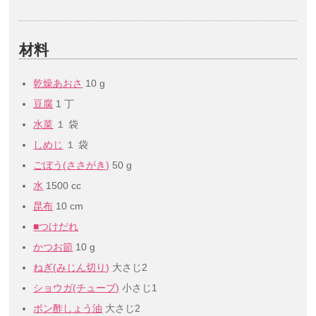
材料
乾燥あおさ
10 g
豆腐
1 丁
水菜
１ 袋
しめじ
１ 袋
ごぼう(ささがき)
50 g
水
1500 cc
昆布
10 cm
■つけだれ
かつお節
10 g
ねぎ(みじん切り)
大さじ2
ショウガ(チューブ)
小さじ1
ポン酢しょう油
大さじ2