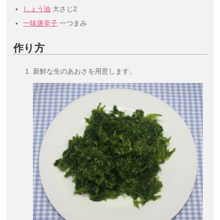
しょう油
大さじ2
一味唐辛子
一つまみ
作り方
新鮮な生のあおさを用意します。