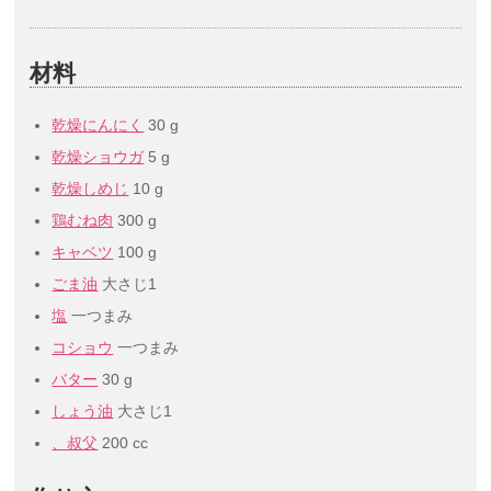
材料
乾燥にんにく
30 g
乾燥ショウガ
5 g
乾燥しめじ
10 g
鶏むね肉
300 g
キャベツ
100 g
ごま油
大さじ1
塩
一つまみ
コショウ
一つまみ
バター
30 g
しょう油
大さじ1
、叔父
200 cc