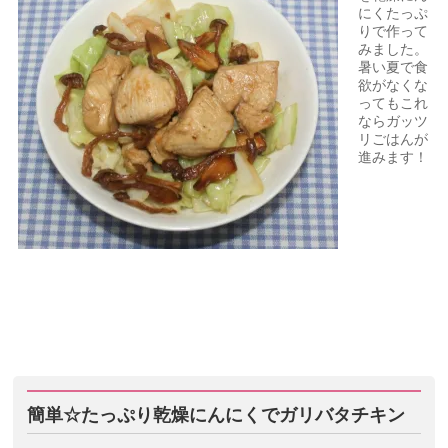
にくたっぷ
りで作って
みました。
暑い夏で食
欲がなくな
ってもこれ
ならガッツ
リごはんが
進みます！
簡単☆たっぷり乾燥にんにくでガリバタチキン