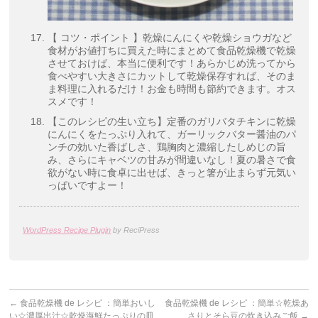
【 コツ・ポイント 】乾燥にんにくや乾燥ショウガなど
食材がお値打ちに買えた時にまとめて食品乾燥機で乾燥
させておけば、本当に便利です！あらかじめ洗ってから
食べやすい大きさにカットして乾燥保存すれば、そのま
ま料理に入れるだけ！お金も時間も節約できます。オス
スメです！
【このレシピの生い立ち】定番のガリバタチキンに乾燥
にんにくをたっぷり入れて、ガーリックバター醤油のパ
ンチの効いた香ばしさ、鶏胸肉と濃縮したしめじの旨
み、さらにキャベツの甘みが間違いなし！夏の暑さで食
欲がない時に食卓に出せば、きっと箸が止まらず元気い
っぱいですよー！
WordPress Recipe Plugin
by ReciPress
←
食品乾燥機 de レシピ ：簡単おいし
食品乾燥機 de レシピ ：簡単☆乾燥あ
い☆濃厚出汁☆乾燥海鮮たっぷりの皿
さりとそら豆の炊き込みご飯
→