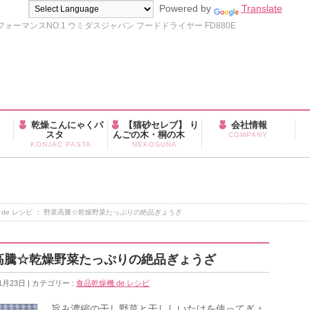
Powered by
Translate
ーマンスNO.1 ウミダスジャパン フードドライヤー FD880E
乾燥こんにゃくパ
【猫砂セレブ】 り
会社情報
スタ
んごの木・桐の木
COMPANY
KONJAC PASTA
NEKOSUNA
 de レシピ ： 野菜高騰☆乾燥野菜たっぷりの絶品ぎょうざ
野菜高騰☆乾燥野菜たっぷりの絶品ぎょうざ
1月23日
カテゴリー :
食品乾燥機 de レシピ
旨み濃縮の干し野菜と干ししいたけを使ってぎょ