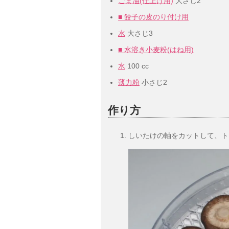
ごま油(仕上げ用)
大さじ2
■ 餃子の皮のり付け用
水
大さじ3
■ 水溶き小麦粉(はね用)
水
100 cc
薄力粉
小さじ2
作り方
しいたけの軸をカットして、ト