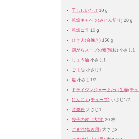
干ししいたけ
10 g
乾燥キャベツ(みじん切り)
20 g
乾燥ニラ
10 g
ひき肉(合挽き)
150 g
鶏がらスープの素(顆粒)
小さじ1
しょう油
小さじ1
ごま油
小さじ1
塩
小さじ1/2
ドライジンジャーまたは生姜(チュ
にんにく(チューブ)
小さじ1/2
片栗粉
大さじ1
餃子の皮（大判)
20 枚
ごま油(焼き用)
大さじ2