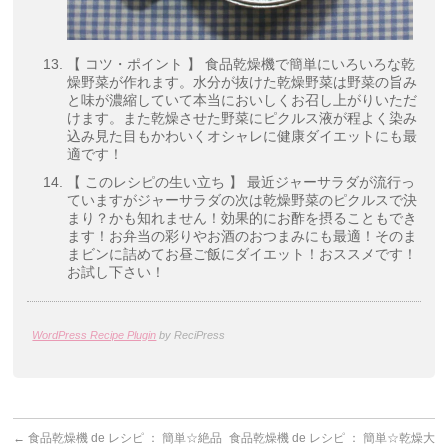
【 コツ・ポイント 】 食品乾燥機で簡単にいろいろな乾
燥野菜が作れます。水分が抜けた乾燥野菜は野菜の旨み
と味が濃縮していて本当においしくお召し上がりいただ
けます。また乾燥させた野菜にピクルス液が程よく染み
込み見た目もかわいくオシャレに健康ダイエットにも最
適です！
【 このレシピの生い立ち 】 最近ジャーサラダが流行っ
ていますがジャーサラダの次は乾燥野菜のピクルスで決
まり？かも知れません！効果的にお酢を摂ることもでき
ます！お弁当の彩りやお酒のおつまみにも最適！そのま
まビンに詰めてお昼ご飯にダイエット！おススメです！
お試し下さい！
WordPress Recipe Plugin
by ReciPress
←
食品乾燥機 de レシピ ： 簡単☆絶品
食品乾燥機 de レシピ ： 簡単☆乾燥大