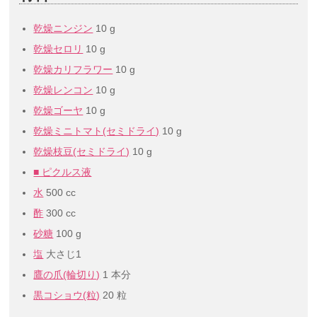
乾燥ニンジン
10 g
乾燥セロリ
10 g
乾燥カリフラワー
10 g
乾燥レンコン
10 g
乾燥ゴーヤ
10 g
乾燥ミニトマト(セミドライ)
10 g
乾燥枝豆(セミドライ)
10 g
■ ピクルス液
水
500 cc
酢
300 cc
砂糖
100 g
塩
大さじ1
鷹の爪(輪切り)
1 本分
黒コショウ(粒)
20 粒