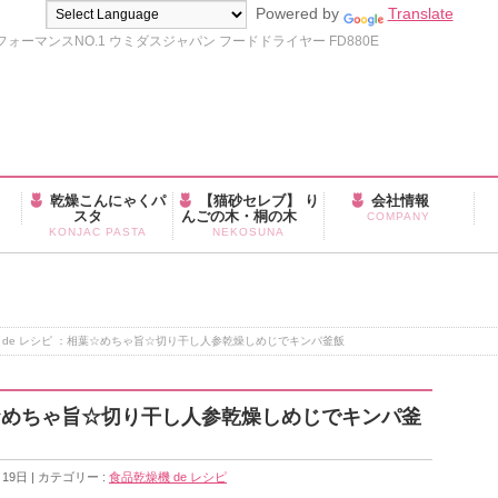
Powered by
Translate
ーマンスNO.1 ウミダスジャパン フードドライヤー FD880E
乾燥こんにゃくパ
【猫砂セレブ】 り
会社情報
スタ
んごの木・桐の木
COMPANY
KONJAC PASTA
NEKOSUNA
 de レシピ ：相葉☆めちゃ旨☆切り干し人参乾燥しめじでキンパ釜飯
葉☆めちゃ旨☆切り干し人参乾燥しめじでキンパ釜
月19日
カテゴリー :
食品乾燥機 de レシピ