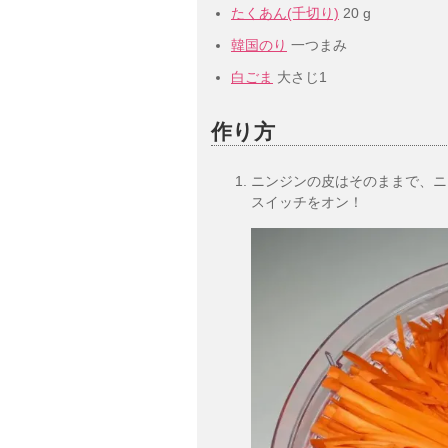
たくあん(千切り)
20 g
韓国のり
一つまみ
白ごま
大さじ1
作り方
ニンジンの皮はそのままで、ニ
スイッチをオン！