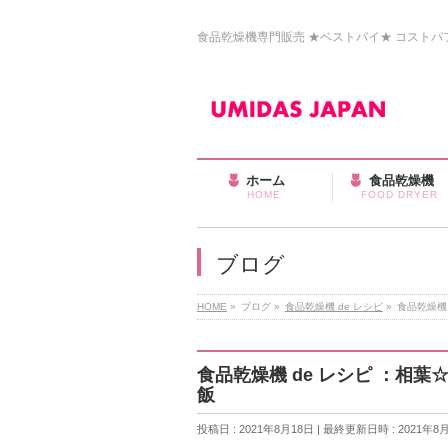
食品乾燥機専門販売 ★ベストバイ★ コストパフォ
ホーム
食品乾燥機
HOME
FOOD DRYER
ブログ
HOME
»
ブログ
»
食品乾燥機 de レシピ
»
食品乾燥機
食品乾燥機 de レシピ ：相
飯
投稿日 : 2021年8月18日
最終更新日時 : 2021年8