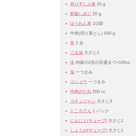
切り干し人参
20 g
乾燥しめじ
20 g
ほうれん草
1/2袋
牛肉(切り落とし)
500 g
米
2 合
ごま油
大さじ1
水
内釜の2合の目盛まで+100cc
塩
一つまみ
コショウ
一つまみ
牛肉のたれ
200 cc
コチュジャン
大さじ3
ところてん
1 パック
にんにく(チューブ)
大さじ1
しょうが(チューブ)
大さじ1