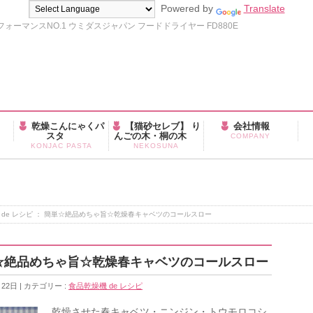
Powered by
Translate
ーマンスNO.1 ウミダスジャパン フードドライヤー FD880E
乾燥こんにゃくパ
【猫砂セレブ】 り
会社情報
スタ
んごの木・桐の木
COMPANY
KONJAC PASTA
NEKOSUNA
 de レシピ ： 簡単☆絶品めちゃ旨☆乾燥春キャベツのコールスロー
簡単☆絶品めちゃ旨☆乾燥春キャベツのコールスロー
月22日
カテゴリー :
食品乾燥機 de レシピ
乾燥させた春キャベツ・ニンジン・トウモロコシ