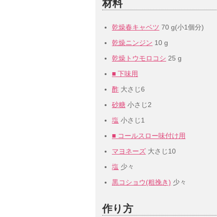
材料
乾燥春キャベツ
70 g(小1個分)
乾燥ニンジン
10 g
乾燥トウモロコシ
25 g
■ 下味用
酢
大さじ6
砂糖
小さじ2
塩
小さじ1
■ コールスロー味付け用
マヨネーズ
大さじ10
塩
少々
黒コショウ(粗挽き)
少々
作り方