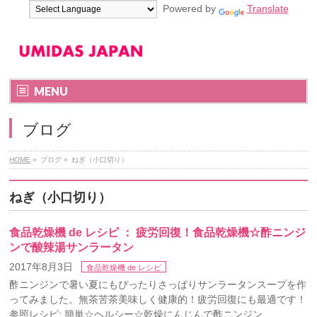
Powered by
Translate
MENU
ブログ
HOME
»
ブログ
»
ねぎ（小口切り）
ねぎ（小口切り）
食品乾燥機 de レシピ ： 疲労回復！食品乾燥機☆酢ニンジ
ンで酸辣湯サンラータン
2017年8月3日
食品乾燥機 de レシピ
酢ニンジンで暑い夏にもぴったりさっぱりサンラータンスープを作
ってみました。無茶苦茶美味しく健康的！疲労回復にも最適です！
参照レシピ: 簡単☆ヘルシー☆乾燥にんじんで酢ニンジン …