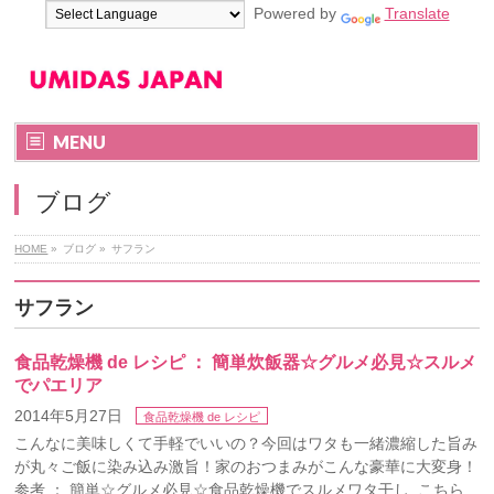
Powered by
Translate
MENU
ブログ
HOME
»
ブログ
»
サフラン
サフラン
食品乾燥機 de レシピ ： 簡単炊飯器☆グルメ必見☆スルメ
でパエリア
2014年5月27日
食品乾燥機 de レシピ
こんなに美味しくて手軽でいいの？今回はワタも一緒濃縮した旨み
が丸々ご飯に染み込み激旨！家のおつまみがこんな豪華に大変身！
参考 ： 簡単☆グルメ必見☆食品乾燥機でスルメワタ干し こちら