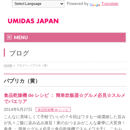
Powered by
Translate
MENU
ブログ
HOME
»
ブログ
»
パプリカ（黄）
パプリカ（黄）
食品乾燥機 de レシピ ： 簡単炊飯器☆グルメ必見☆スルメ
でパエリア
2014年5月27日
食品乾燥機 de レシピ
こんなに美味しくて手軽でいいの？今回はワタも一緒濃縮した旨み
が丸々ご飯に染み込み激旨！家のおつまみがこんな豪華に大変身！
参考 ： 簡単☆グルメ必見☆食品乾燥機でスルメワタ干し こちら