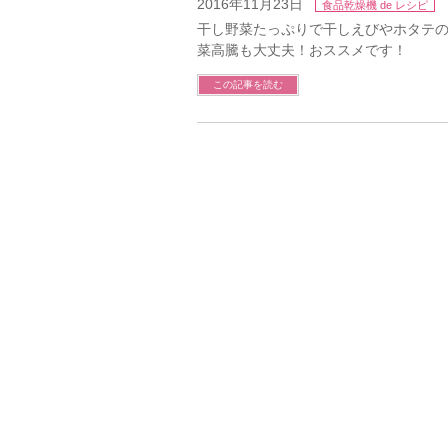
2016年11月23日
食品乾燥機 de レシピ
干し野菜たっぷりで干しえびやホタテ
菜高騰も大丈夫！おススメです！ 野
この記事を読む