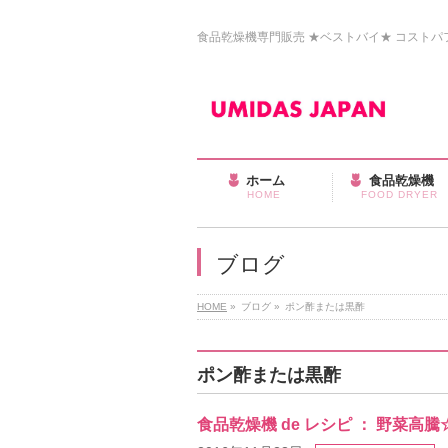
食品乾燥機専門販売 ★ベストバイ★ コストパフォ
ホーム
食品乾燥機
HOME
FOOD DRYER
ブログ
HOME
»
ブログ
»
ポン酢または黒酢
ポン酢または黒酢
食品乾燥機 de レシピ ： 野菜