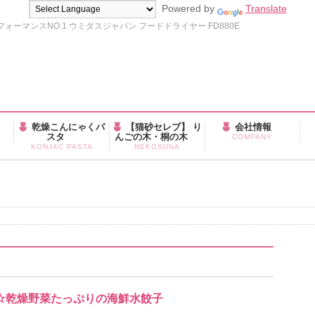
Powered by
Translate
ーマンスNO.1 ウミダスジャパン フードドライヤー FD880E
乾燥こんにゃくパ
【猫砂セレブ】 り
会社情報
スタ
んごの木・桐の木
COMPANY
KONJAC PASTA
NEKOSUNA
高騰☆乾燥野菜たっぷりの海鮮水餃子