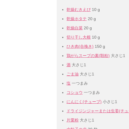
乾燥むきえび
10 g
乾燥ホタテ
20 g
乾燥白菜
20 g
切り干し大根
10 g
ひき肉(合挽き)
150 g
鶏がらスープの素(顆粒)
大さじ1
酒
大さじ1
ごま油
大さじ1
塩
一つまみ
コショウ
一つまみ
にんにく(チューブ)
小さじ1
ドライジンジャーまたは生姜(チュ
片栗粉
大さじ1