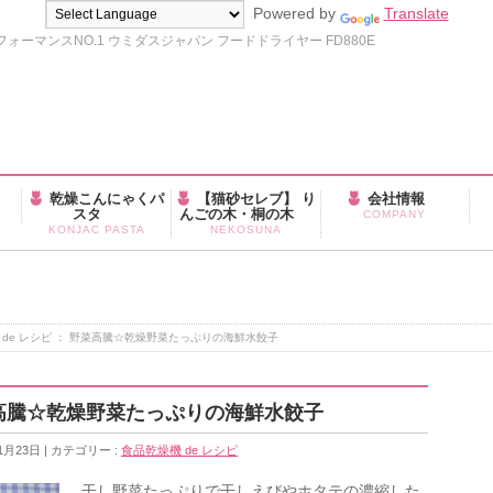
Powered by
Translate
ーマンスNO.1 ウミダスジャパン フードドライヤー FD880E
乾燥こんにゃくパ
【猫砂セレブ】 り
会社情報
スタ
んごの木・桐の木
COMPANY
KONJAC PASTA
NEKOSUNA
 de レシピ ： 野菜高騰☆乾燥野菜たっぷりの海鮮水餃子
野菜高騰☆乾燥野菜たっぷりの海鮮水餃子
1月23日
カテゴリー :
食品乾燥機 de レシピ
干し野菜たっぷりで干しえびやホタテの濃縮した