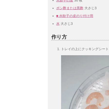
水餃子の皮
30 枚
ポン酢または黒酢
大さじ3
■ 水餃子の皮のり付け用
水
大さじ3
作り方
トレイの上にクッキングシート