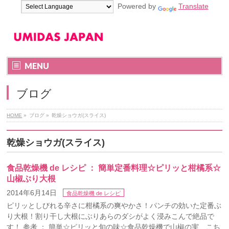
Powered by
Translate
MENU
ブログ
HOME
»
ブログ
»
乾燥ショウガ(スライス)
乾燥ショウガ(スライス)
食品乾燥機 de レシピ ： 簡単定番料理☆ピリッと柑橘系☆
山椒ぶり大根
2014年6月14日
食品乾燥機 de レシピ
ピリッとしびれる辛さに柑橘系の爽やかさ！パンチの効いた定番ぶ
り大根！割り干し大根にぶりあらのダシがよく浸みこんで絶品で
す！ 参考 ： 簡単☆ピリッと旬の味☆食品乾燥機で山椒の実 こち