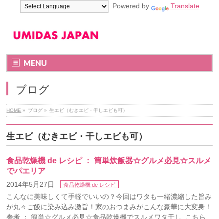
Powered by
Translate
MENU
ブログ
HOME
»
ブログ
»
生エビ（むきエビ・干しエビも可）
生エビ（むきエビ・干しエビも可）
食品乾燥機 de レシピ ： 簡単炊飯器☆グルメ必見☆スルメ
でパエリア
2014年5月27日
食品乾燥機 de レシピ
こんなに美味しくて手軽でいいの？今回はワタも一緒濃縮した旨み
が丸々ご飯に染み込み激旨！家のおつまみがこんな豪華に大変身！
参考 ： 簡単☆グルメ必見☆食品乾燥機でスルメワタ干し こちら