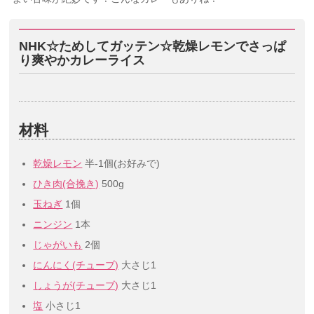
NHK☆ためしてガッテン☆乾燥レモンでさっぱ
り爽やかカレーライス
材料
乾燥レモン
半-1個(お好みで)
ひき肉(合挽き)
500g
玉ねぎ
1個
ニンジン
1本
じゃがいも
2個
にんにく(チューブ)
大さじ1
しょうが(チューブ)
大さじ1
塩
小さじ1