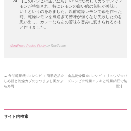
【このレシピの生い立ち】NHKのためしてガッテンでレ
モンが特集され、特にレモンの白い綿の苦味が美味し
い！というのをみました。以前乾燥レモンで鍋を作った
時、乾燥レモンを煮過ぎて苦味が強くなり失敗したのを
思い出し、カレーならあの苦味を旨みに変えられるかも
と作りました。
WordPress Recipe Plugin
by ReciPress
←
食品乾燥機 de レシピ ：簡単絶品☆
食品乾燥機 de レシピ ：リュウジ☆バ
しめ鯖と乾燥カブのひつまぶし風かぶ
ズレシピ☆乾燥エノキと乾燥納豆で納
ら寿司
豆汁
→
サイト内検索