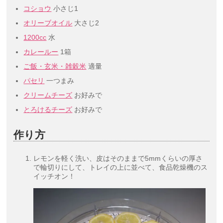
コショウ
小さじ1
オリーブオイル
大さじ2
1200cc
水
カレールー
1箱
ご飯・玄米・雑穀米
適量
パセリ
一つまみ
クリームチーズ
お好みで
とろけるチーズ
お好みで
作り方
レモンを軽く洗い、皮はそのままで5mmくらいの厚さ
で輪切りにして、トレイの上に並べて、食品乾燥機のス
イッチオン！