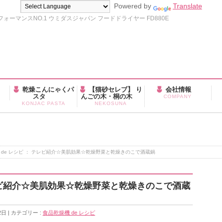
Powered by
Translate
ーマンスNO.1 ウミダスジャパン フードドライヤー FD880E
乾燥こんにゃくパ
【猫砂セレブ】 り
会社情報
スタ
んごの木・桐の木
COMPANY
KONJAC PASTA
NEKOSUNA
 de レシピ ： テレビ紹介☆美肌効果☆乾燥野菜と乾燥きのこで酒蔵鍋
テレビ紹介☆美肌効果☆乾燥野菜と乾燥きのこで酒蔵
2日
カテゴリー :
食品乾燥機 de レシピ