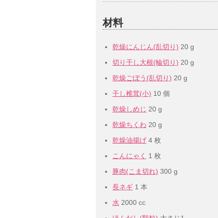
材料
乾燥にんじん(乱切り)
20 g
切り干し大根(輪切り)
20 g
乾燥ごぼう(乱切り)
20 g
干し椎茸(小)
10 個
乾燥しめじ
20 g
乾燥ちくわ
20 g
乾燥油揚げ
4 枚
こんにゃく
1 枚
豚肉(こま切れ)
300 g
長ネギ
1 本
水
2000 cc
ほんだし(顆粒)
大さじ1