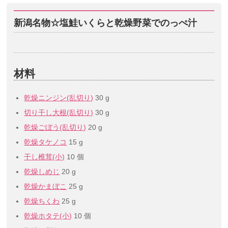
新潟名物☆塩鮭いくらと乾燥野菜でのっぺ汁
材料
乾燥ニンジン(乱切り)
30 g
切り干し大根(乱切り)
30 g
乾燥ごぼう(乱切り)
20 g
乾燥タケノコ
15 g
干し椎茸(小)
10 個
乾燥しめじ
20 g
乾燥かまぼこ
25 g
乾燥ちくわ
25 g
乾燥ホタテ(小)
10 個