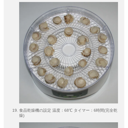
食品乾燥機の設定 温度：68℃ タイマー：6時間(完全乾
燥)