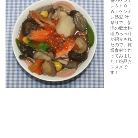
密のケンミ
ンＳＨＯ
Ｗ」ケンミ
ン熱愛 汁
祭りで、新
潟の郷土料
理のっぺ汁
が紹介され
たので、乾
燥食材で作
ってみまし
た！絶品お
ススメで
す！