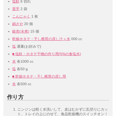
塩鮭
6 切れ
里芋
2 袋
こんにゃく
1 枚
絹さや
20 個
銀杏(水煮)
15 個
乾燥ホタテ・干し椎茸の戻し汁＋水
000 cc
塩
適量(お好みで)
■ 塩鮭・ホタテ干物の作り用(5%の食塩水)
水
各1000 cc
塩
各50 g
■ 乾燥ホタテ・干し椎茸の戻し用
水
各500 cc
作り方
ニンジンは軽く水洗いして、皮はむかずに乱切りにカッ
ト、トレイの上にのせて、食品乾燥機のスイッチオン！