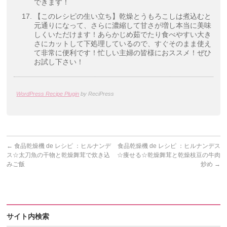
できます！
【このレシピの生い立ち】乾燥とうもろこしは煮込むと
元通りになって、さらに濃縮して甘さが増し本当に美味
しくいただけます！あらかじめ茹でたり食べやすい大き
さにカットして下処理しているので、すぐそのまま使え
て非常に便利です！忙しい主婦の皆様におススメ！ぜひ
お試し下さい！
WordPress Recipe Plugin
by ReciPress
←
食品乾燥機 de レシピ ：ヒルナンデ
食品乾燥機 de レシピ ：ヒルナンデス
ス☆太刀魚の干物と乾燥舞茸で炊き込
☆痩せる☆乾燥舞茸と乾燥枝豆の牛肉
みご飯
炒め
→
サイト内検索