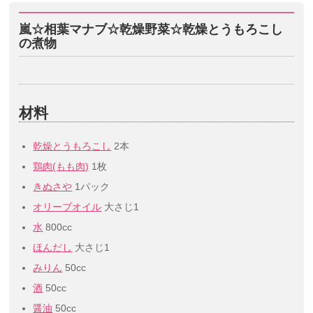
嵐☆相葉マナブ☆乾燥野菜☆乾燥とうもろこし
の煮物
材料
乾燥とうもろこし
2本
鶏肉(もも肉)
1枚
きぬさや
1パック
オリーブオイル
大さじ1
水
800cc
ほんだし
大さじ1
みりん
50cc
酒
50cc
醤油
50cc