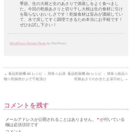
季節、生の大根と生のあさりで酒蒸しをよく食べまし
た。今回の乾燥あさりと切り干し大根は生の食材に引け
を取らないおいしさです！乾燥食材は旨みが濃縮してい
て、水で戻してすぐ調理できるため本当にお手軽です！
ぜひお試し下さい！
WordPress Recipe Plugin
by ReciPress
←
食品乾燥機 de レシピ ： 簡単☆お漬
食品乾燥機 de レシピ ： 簡単☆絶品☆
物☆乾燥赤かぶで千枚漬け
乾燥あさりのかきたま深川めし
→
コメントを残す
メールアドレスが公開されることはありません。
*
が付いている
欄は必須項目です
コメント