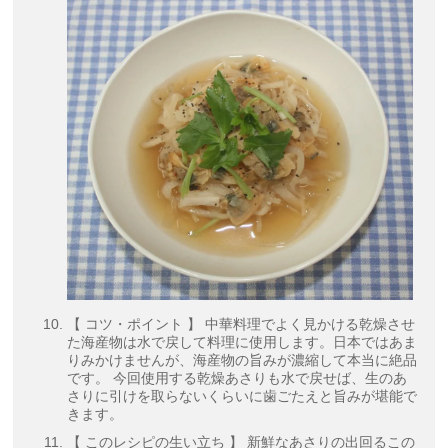
【 コツ・ポイント 】 中華料理でよく見かける乾燥させ
た海産物は水で戻して料理に使用します。日本ではあま
りみかけませんが、海産物の旨みが濃縮して本当に絶品
です。 今回使用する乾燥あさりも水で戻せば、生のあ
さりに引けを取らないくらいに歯ごたえと旨みが堪能で
きます。
【 このレシピの生い立ち 】 新鮮なあさりの出回るこの