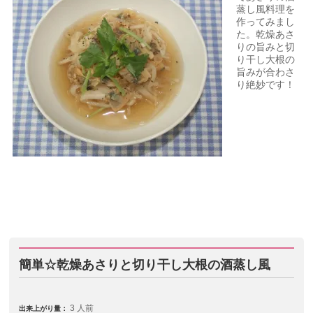
蒸し風料理を
作ってみまし
た。乾燥あさ
りの旨みと切
り干し大根の
旨みが合わさ
り絶妙です！
簡単☆乾燥あさりと切り干し大根の酒蒸し風
3 人前
出来上がり量：