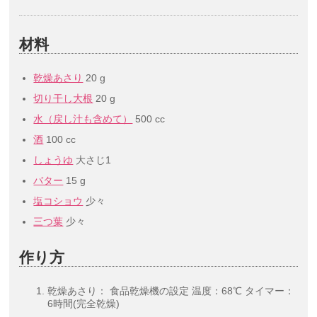
材料
乾燥あさり
20 g
切り干し大根
20 g
水（戻し汁も含めて）
500 cc
酒
100 cc
しょうゆ
大さじ1
バター
15 g
塩コショウ
少々
三つ葉
少々
作り方
乾燥あさり： 食品乾燥機の設定 温度：68℃ タイマー：
6時間(完全乾燥)