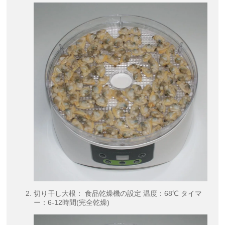
切り干し大根： 食品乾燥機の設定 温度：68℃ タイマ
ー：6-12時間(完全乾燥)