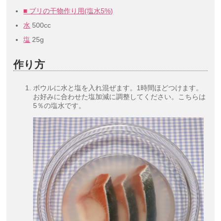
■ ブリの干物作り用(塩水5%)
水
500cc
塩
25g
作り方
ボウルに水と塩を入れ混ぜます。1時間ほどつけます。
お好みに合わせた塩加減に調整してください。こちらは
5％の塩水です。