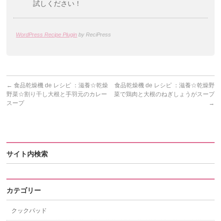
試しください！
WordPress Recipe Plugin
by ReciPress
←
食品乾燥機 de レシピ ：滋養☆乾燥
食品乾燥機 de レシピ ：滋養☆乾燥野
野菜☆割り干し大根と手羽元のカレー
菜で鶏肉と大根のねぎしょうがスープ
スープ
→
サイト内検索
カテゴリー
クックパッド