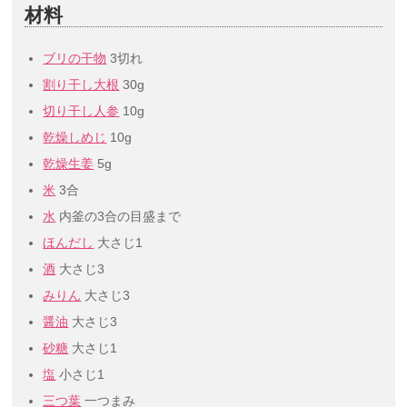
材料
ブリの干物
3切れ
割り干し大根
30g
切り干し人参
10g
乾燥しめじ
10g
乾燥生姜
5g
米
3合
水
内釜の3合の目盛まで
ほんだし
大さじ1
酒
大さじ3
みりん
大さじ3
醤油
大さじ3
砂糖
大さじ1
塩
小さじ1
三つ葉
一つまみ