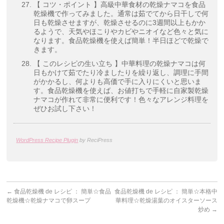
【 コツ・ポイント 】高級中華食材の乾燥ナマコを食品
乾燥機で作ってみました。通常は茹でてから日干しで何
日も乾燥させますが、乾燥させるのに3週間以上もかか
るようで、天気やほこりやカビやニオイなど色々と気に
なります。食品乾燥機を使えば簡単！半日ほどで乾燥で
きます。
【 このレシピの生い立ち 】中華料理の乾燥ナマコは何
日もかけて茹でたり冷ましたりを繰り返し、調理に手間
がかかるし、何よりも高価で手に入りにくいと思いま
す。食品乾燥機を使えば、お値打ちで手軽に自家製乾燥
ナマコが作れて非常に便利です！色々なアレンジ料理を
ぜひお試し下さい！
WordPress Recipe Plugin
by ReciPress
←
食品乾燥機 de レシピ ： 簡単☆食品
食品乾燥機 de レシピ ： 簡単☆本格中
乾燥機☆乾燥ナマコで卵スープ
華料理☆乾燥湯葉のオイスターソース
炒め
→