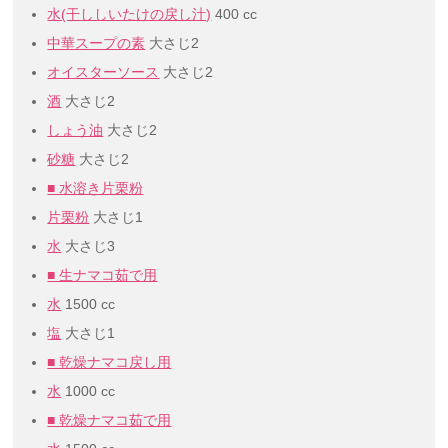
水(干ししいたけの戻し汁)
400 cc
中華スープの素
大さじ2
オイスターソース
大さじ2
酒
大さじ2
しょう油
大さじ2
砂糖
大さじ2
■ 水溶き片栗粉
片栗粉
大さじ1
水
大さじ3
■ 生ナマコ茹で用
水
1500 cc
塩
大さじ1
■ 乾燥ナマコ戻し用
水
1000 cc
■ 乾燥ナマコ茹で用