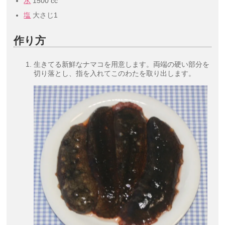
水
1500 cc
塩
大さじ1
作り方
生きてる新鮮なナマコを用意します。両端の硬い部分を
切り落とし、指を入れてこのわたを取り出します。