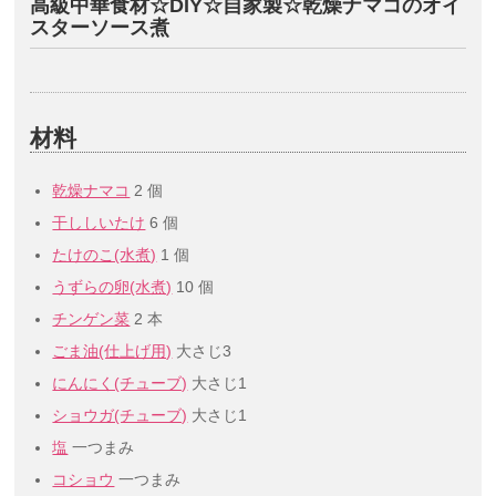
高級中華食材☆DIY☆自家製☆乾燥ナマコのオイ
スターソース煮
材料
乾燥ナマコ
2 個
干ししいたけ
6 個
たけのこ(水煮)
1 個
うずらの卵(水煮)
10 個
チンゲン菜
2 本
ごま油(仕上げ用)
大さじ3
にんにく(チューブ)
大さじ1
ショウガ(チューブ)
大さじ1
塩
一つまみ
コショウ
一つまみ