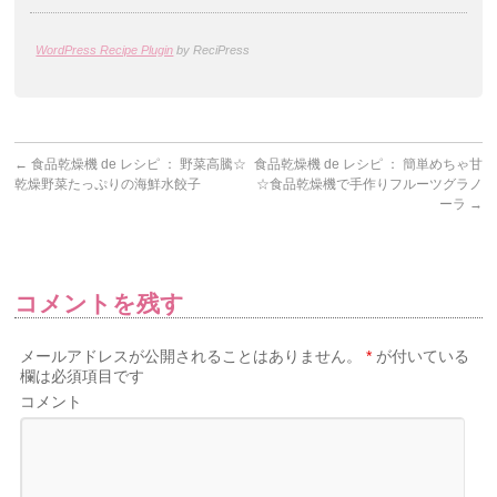
WordPress Recipe Plugin
by ReciPress
←
食品乾燥機 de レシピ ： 野菜高騰☆
食品乾燥機 de レシピ ： 簡単めちゃ甘
乾燥野菜たっぷりの海鮮水餃子
☆食品乾燥機で手作りフルーツグラノ
ーラ
→
コメントを残す
メールアドレスが公開されることはありません。
*
が付いている
欄は必須項目です
コメント