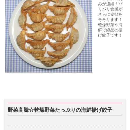
みが濃縮！パ
リパリ食感が
さらに食欲を
そそります！
乾燥野菜や海
鮮で絶品の揚
げ餃子です！
野菜高騰☆乾燥野菜たっぷりの海鮮揚げ餃子