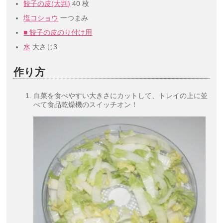
餃子の皮(大判)
40 枚
塩コショウ
一つまみ
■ 餃子の皮のり付け用
水
大さじ3
作り方
白菜を食べやすい大きさにカットして、トレイの上に並
べて食品乾燥機のスイッチオン！