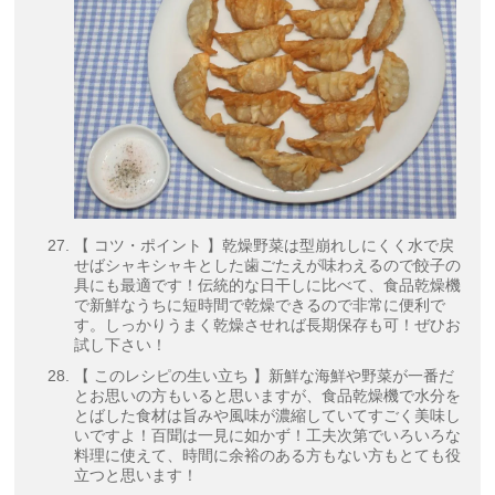
【 コツ・ポイント 】乾燥野菜は型崩れしにくく水で戻
せばシャキシャキとした歯ごたえが味わえるので餃子の
具にも最適です！伝統的な日干しに比べて、食品乾燥機
で新鮮なうちに短時間で乾燥できるので非常に便利で
す。しっかりうまく乾燥させれば長期保存も可！ぜひお
試し下さい！
【 このレシピの生い立ち 】新鮮な海鮮や野菜が一番だ
とお思いの方もいると思いますが、食品乾燥機で水分を
とばした食材は旨みや風味が濃縮していてすごく美味し
いですよ！百聞は一見に如かず！工夫次第でいろいろな
料理に使えて、時間に余裕のある方もない方もとても役
立つと思います！