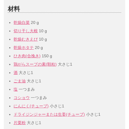
材料
乾燥白菜
20 g
切り干し大根
10 g
乾燥むきえび
10 g
乾燥ホタテ
20 g
ひき肉(合挽き)
150 g
鶏がらスープの素(顆粒)
大さじ1
酒
大さじ1
ごま油
大さじ1
塩
一つまみ
コショウ
一つまみ
にんにく(チューブ)
小さじ1
ドライジンジャーまたは生姜(チューブ)
小さじ1
片栗粉
大さじ1