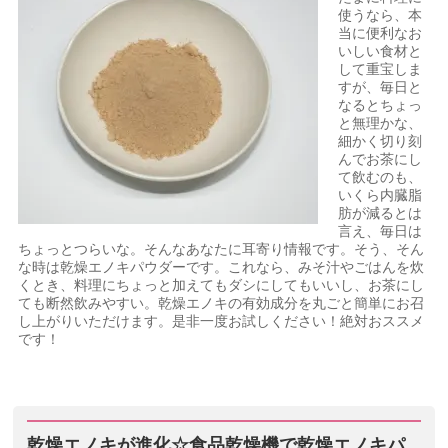
使うなら、本
当に便利なお
いしい食材と
して重宝しま
すが、毎日と
なるとちょっ
と無理かな、
細かく切り刻
んでお茶にし
て飲むのも、
いくら内臓脂
肪が減るとは
言え、毎日は
ちょっとつらいな。そんなあなたに耳寄り情報です。そう、そん
な時は乾燥エノキパウダーです。これなら、みそ汁やごはんを炊
くとき、料理にちょっと加えてもダシにしてもいいし、お茶にし
ても断然飲みやすい。乾燥エノキの有効成分を丸ごと簡単にお召
し上がりいただけます。是非一度お試しください！絶対おススメ
です！
乾燥エノキが進化☆食品乾燥機で乾燥エノキパ