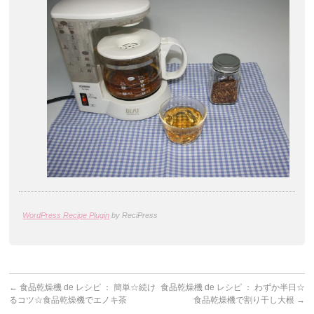
WordPress Recipe Plugin
by ReciPress
←
食品乾燥機 de レシピ ： 簡単☆続け
食品乾燥機 de レシピ ： わずか半日☆
るコツ☆食品乾燥機でエノキ茶
食品乾燥機で割り干し大根
→