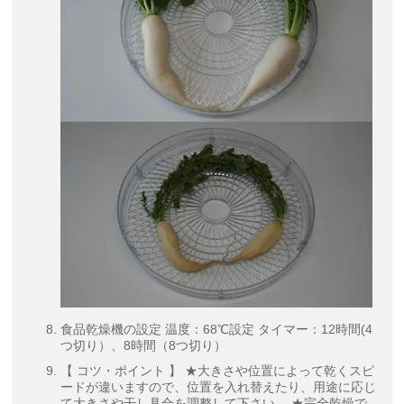
食品乾燥機の設定 温度：68℃設定 タイマー：12時間(4
つ切り）、8時間（8つ切り）
【 コツ・ポイント 】 ★大きさや位置によって乾くスピ
ードが違いますので、位置を入れ替えたり、用途に応じ
て大きさや干し具合を調整して下さい。 ★完全乾燥で