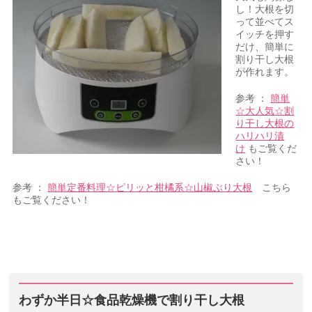
し！大根を切
って並べてス
イッチを押す
だけ、簡単に
割り干し大根
が作れます。
参考 ：
簡単
☆大人気☆割
り干し大根の
ハリハリ漬
け
もご覧くだ
さい！
参考 ：
簡単定番料理☆ピリッと柑橘系☆山椒ぶり大根
こちら
もご覧ください！
わずか半日☆食品乾燥機で割り干し大根