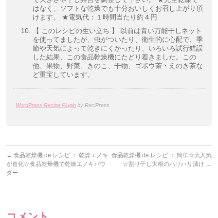
はなく、ソフトな乾燥でも十分おいしくお召し上がり頂
けます。 ★電気代：１時間当たり約４円
【 このレシピの生い立ち 】 以前は青い万能干しネット
を使ってましたが、虫がついたり、衛生的に心配で、季
節や天気によって乾きにくかったり、いろいろ試行錯誤
した結果、この食品乾燥機にたどり着きました。この
他、果物、野菜、きのこ、干物、ゴボウ茶・えのき茶な
ど重宝しています。
WordPress Recipe Plugin
by ReciPress
←
食品乾燥機 de レシピ ： 乾燥エノキ
食品乾燥機 de レシピ ： 簡単☆大人気
が進化☆食品乾燥機で乾燥エノキパウ
☆割り干し大根のハリハリ漬け
→
ダー
コメント