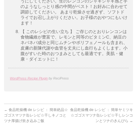
うにしてください。生のレンコンのシャキシャキ感と芋
のようなしっとり感の中間がベスト！お好みに合わせて
調節してください。 あまり乾燥させ過ぎず、ソフトド
ライでお召し上がりください。お子様のおやつにもいけ
ます！
【 このレシピの生い立ち 】 ご存じのとおりレンコンは
食物繊維が豊富で、レモンと同等のビタミンC、納豆の
ネバネバ成分と同じムチンやポリフェノールも含まれ、
皮膚の新陳代謝や血管を丈夫にし血行もよくします。小
腹がすいた時のおつまみとしても最適です。美肌・健
康・ダイエットに！
WordPress Recipe Plugin
by ReciPress
←
食品乾燥機 de レシピ ： 簡単絶品☆
食品乾燥機 de レシピ ： 簡単ヤミツキ
ゴゴスマツナ缶レシピ☆干しキノコと
☆ゴゴスマツナ缶レシピ☆干しレンコ
ツナ厚揚げ炊き込みご飯
ンとツナのきんぴら
→