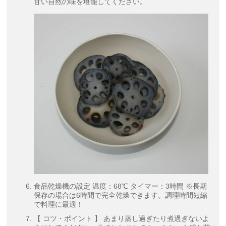
甘い自然の味を堪能してください。
食品乾燥機の設定 温度：68℃ タイマー：3時間 ※長期
保存の場合は6時間で完全乾燥できます。調理時間短縮
で料理に最適！
【 コツ・ポイント 】 あまり蒸し過ぎたり煮過ぎないよ