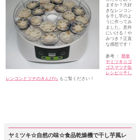
ますか？大好
きなレンコン
を干し芋のよ
うに作ってみ
ました。意外
にいける！や
みつき？正直
な感想です！
参考 ：
簡単
ヤミツキ☆ゴ
ゴスマツナ缶
レシピ☆干し
レンコンとツナのきんぴら
もご覧ください！
ヤミツキ☆自然の味☆食品乾燥機で干し芋風レ