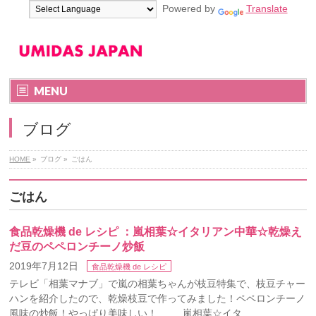
Powered by
Translate
MENU
ブログ
HOME
»
ブログ
»
ごはん
ごはん
食品乾燥機 de レシピ ：嵐相葉☆イタリアン中華☆乾燥え
だ豆のペペロンチーノ炒飯
2019年7月12日
食品乾燥機 de レシピ
テレビ「相葉マナブ」で嵐の相葉ちゃんが枝豆特集で、枝豆チャー
ハンを紹介したので、乾燥枝豆で作ってみました！ペペロンチーノ
風味の炒飯！やっぱり美味しい！ 嵐相葉☆イタ …