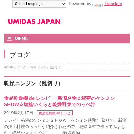
Powered by
Translate
MENU
ブログ
HOME
»
ブログ
»
乾燥ニンジン（乱切り）
乾燥ニンジン（乱切り）
食品乾燥機 de レシピ ： 新潟名物☆秘密のケンミン
SHOW☆塩鮭いくらと乾燥野菜でのっぺ汁
2019年2月17日
食品乾燥機 de レシピ
テレビ「秘密のケンミンＳＨＯＷ」ケンミン熱愛 汁祭りで、新潟
の郷土料理のっぺ汁が紹介されたので、乾燥食材で作ってみまし
た！絶品おススメです！ 新潟名物 …