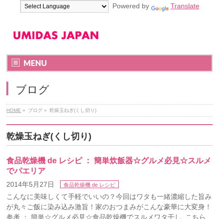
Powered by
Translate
MENU
ブログ
HOME
»
ブログ
»
乾燥玉ねぎ(くし切り)
乾燥玉ねぎ(くし切り)
食品乾燥機 de レシピ ： 簡単炊飯器☆グルメ必見☆スルメ
でパエリア
2014年5月27日
食品乾燥機 de レシピ
こんなに美味しくて手軽でいいの？今回はワタも一緒濃縮した旨み
が丸々ご飯に染み込み激旨！家のおつまみがこんな豪華に大変身！
参考 ： 簡単☆グルメ必見☆食品乾燥機でスルメワタ干し こちら