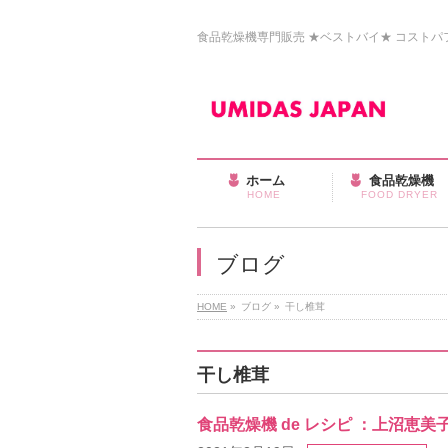
食品乾燥機専門販売 ★ベストバイ★ コストパフォ
ホーム
食品乾燥機
HOME
FOOD DRYER
ブログ
HOME
»
ブログ
»
干し椎茸
干し椎茸
食品乾燥機 de レシピ ：上沼