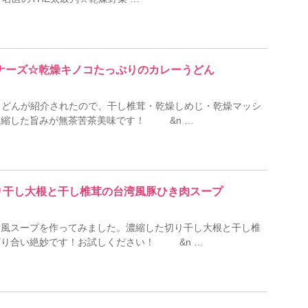
ビギナーズ☆乾燥キノコたっぷりのカレーうどん
うどんが紹介されたので、干し椎茸・乾燥しめじ・乾燥マッシ
濃縮した旨みが無茶苦茶美味です！ &n …
切り干し大根と干し椎茸の台湾風豚ひき肉スープ
湾風スープを作ってみました。濃縮した切り干し大根と干し椎
ざり合い絶妙です！お試しください！ &n …