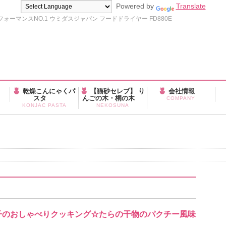
Powered by
Translate
ーマンスNO.1 ウミダスジャパン フードドライヤー FD880E
乾燥こんにゃくパ
【猫砂セレブ】 り
会社情報
スタ
んごの木・桐の木
COMPANY
KONJAC PASTA
NEKOSUNA
恵美子のおしゃべりクッキング☆たらの干物のパクチー風味