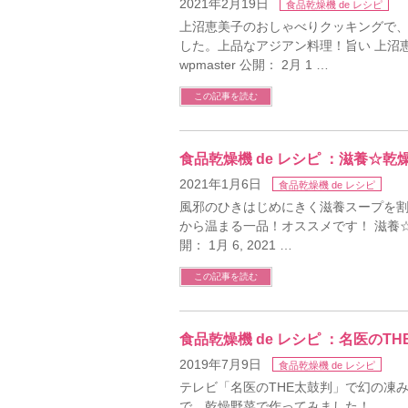
2021年2月19日
食品乾燥機 de レシピ
上沼恵美子のおしゃべりクッキングで
した。上品なアジアン料理！旨い 上沼
wpmaster 公開： 2月 1 …
この記事を読む
食品乾燥機 de レシピ ：滋養☆
2021年1月6日
食品乾燥機 de レシピ
風邪のひきはじめにきく滋養スープを
から温まる一品！オススメです！ 滋養☆乾
開： 1月 6, 2021 …
この記事を読む
食品乾燥機 de レシピ ：名医の
2019年7月9日
食品乾燥機 de レシピ
テレビ「名医のTHE太鼓判」で幻の凍
で、乾燥野菜で作ってみました！ 名