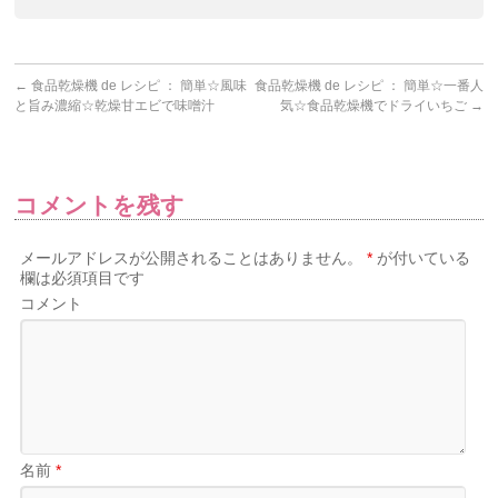
←
食品乾燥機 de レシピ ： 簡単☆風味
食品乾燥機 de レシピ ： 簡単☆一番人
と旨み濃縮☆乾燥甘エビで味噌汁
気☆食品乾燥機でドライいちご
→
コメントを残す
メールアドレスが公開されることはありません。
*
が付いている
欄は必須項目です
コメント
名前
*