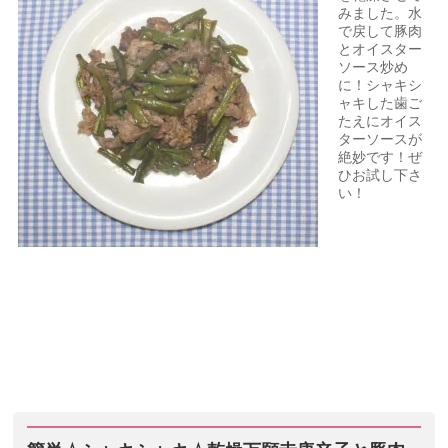
みました。水
で戻して豚肉
とオイスター
ソース炒め
に！シャキシ
ャキした歯ご
たえにオイス
ターソースが
絶妙です！ぜ
ひお試し下さ
い！