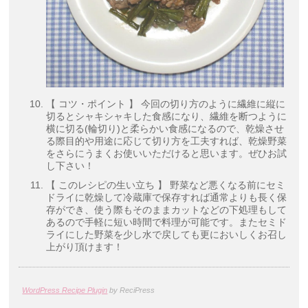
【 コツ・ポイント 】 今回の切り方のように繊維に縦に
切るとシャキシャキした食感になり、繊維を断つように
横に切る(輪切り)と柔らかい食感になるので、乾燥させ
る際目的や用途に応じて切り方を工夫すれば、乾燥野菜
をさらにうまくお使いいただけると思います。ぜひお試
し下さい！
【 このレシピの生い立ち 】 野菜など悪くなる前にセミ
ドライに乾燥して冷蔵庫で保存すれば通常よりも長く保
存ができ、使う際もそのままカットなどの下処理もして
あるので手軽に短い時間で料理が可能です。またセミド
ライにした野菜を少し水で戻しても更においしくお召し
上がり頂けます！
WordPress Recipe Plugin
by ReciPress