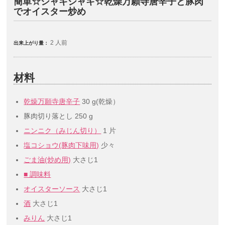
簡単☆シャキシャキ☆乾燥万願寺唐辛子と豚肉
でオイスター炒め
2 人前
出来上がり量：
材料
乾燥万願寺唐辛子
30 g(乾燥）
豚肉切り落とし
250 g
ニンニク（みじん切り）
1 片
塩コショウ(豚肉下味用)
少々
ごま油(炒め用)
大さじ1
■ 調味料
オイスターソース
大さじ1
酒
大さじ1
みりん
大さじ1