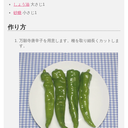
しょう油
大さじ1
砂糖
小さじ1
作り方
万願寺唐辛子を用意します。種を取り細長くカットしま
す。