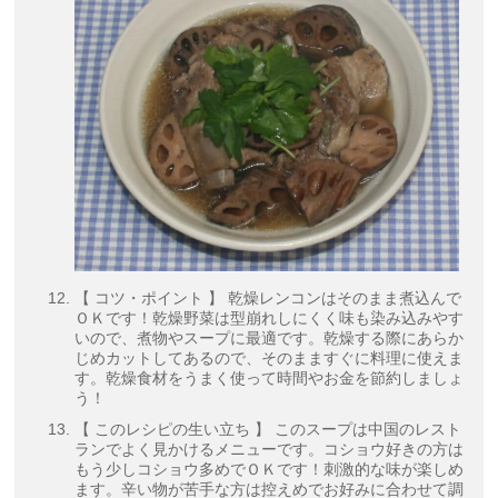
【 コツ・ポイント 】 乾燥レンコンはそのまま煮込んで
ＯＫです！乾燥野菜は型崩れしにくく味も染み込みやす
いので、煮物やスープに最適です。乾燥する際にあらか
じめカットしてあるので、そのまますぐに料理に使えま
す。乾燥食材をうまく使って時間やお金を節約しましょ
う！
【 このレシピの生い立ち 】 このスープは中国のレスト
ランでよく見かけるメニューです。コショウ好きの方は
もう少しコショウ多めでＯＫです！刺激的な味が楽しめ
ます。辛い物が苦手な方は控えめでお好みに合わせて調