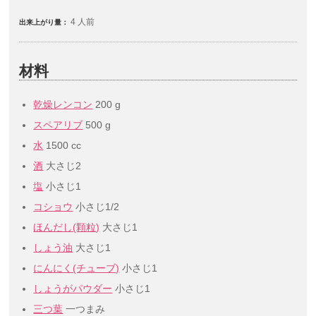
4 人前
出来上がり量：
材料
乾燥レンコン
200 g
スペアリブ
500 g
水
1500 cc
酒
大さじ2
塩
小さじ1
コショウ
小さじ1/2
ほんだし(顆粒)
大さじ1
しょう油
大さじ1
にんにく(チューブ)
小さじ1
しょうがパウダー
小さじ1
三つ葉
一つまみ