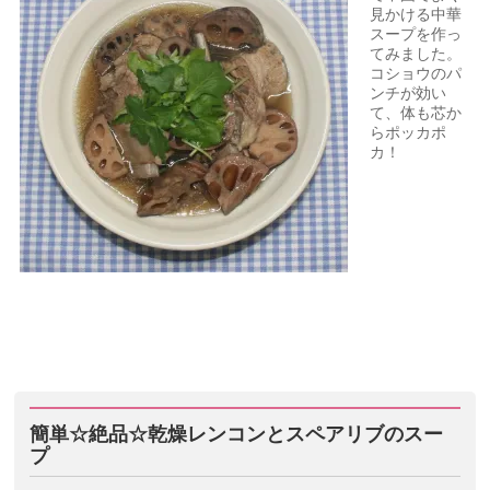
見かける中華
スープを作っ
てみました。
コショウのパ
ンチが効い
て、体も芯か
らポッカポ
カ！
簡単☆絶品☆乾燥レンコンとスペアリブのスー
プ