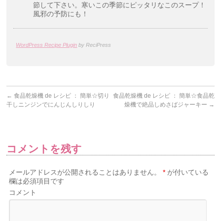
節して下さい。寒いこの季節にピッタリなこのスープ！
風邪の予防にも！
WordPress Recipe Plugin
by ReciPress
←
食品乾燥機 de レシピ ： 簡単☆切り
食品乾燥機 de レシピ ： 簡単☆食品乾
干しニンジンでにんじんしりしり
燥機で絶品しめさばジャーキー
→
コメントを残す
メールアドレスが公開されることはありません。
*
が付いている
欄は必須項目です
コメント