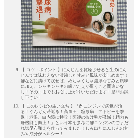
【 コツ・ポイント 】にんじんを乾燥させると生のにん
じんでは味わえない濃縮した甘みと風味が楽しめます！
酢などに漬けて戻せば、めちゃくちゃ濃厚な甘みと風味
に加え、シャキシャキの歯ごたえが驚くこと間違いな
し！そのままでもお召し上がりいただけます！是非お試
し下さい！
【 このレシピの生い立ち 】「酢ニンジンで病気が治
る！ぐんぐん若返る！高血圧、糖尿病、アトピーを撃
退！老眼、白内障に特攻！医師の抜け毛が激減！精力も
肝機能も向上！」という本を参考に酢ニンジンのごまだ
れ塩昆布和えを作ってみました！しみ出たにんじんの甘
みや成分がヘルシー！