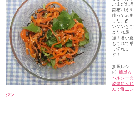
ごまだれ塩
昆布和えを
作ってみま
した。酢ニ
ンジンとご
まだれ最
強！暑い夏
もこれで乗
り切れま
す！
参照レシ
ピ:
簡単☆
ヘルシー☆
乾燥にんじ
んで酢ニン
ジン