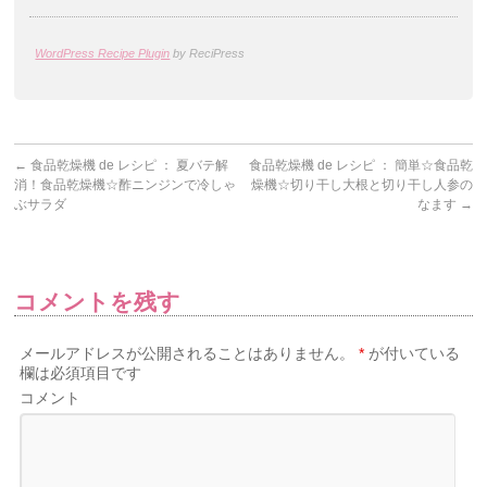
WordPress Recipe Plugin
by ReciPress
←
食品乾燥機 de レシピ ： 夏バテ解
食品乾燥機 de レシピ ： 簡単☆食品乾
消！食品乾燥機☆酢ニンジンで冷しゃ
燥機☆切り干し大根と切り干し人参の
ぶサラダ
なます
→
コメントを残す
メールアドレスが公開されることはありません。
*
が付いている
欄は必須項目です
コメント