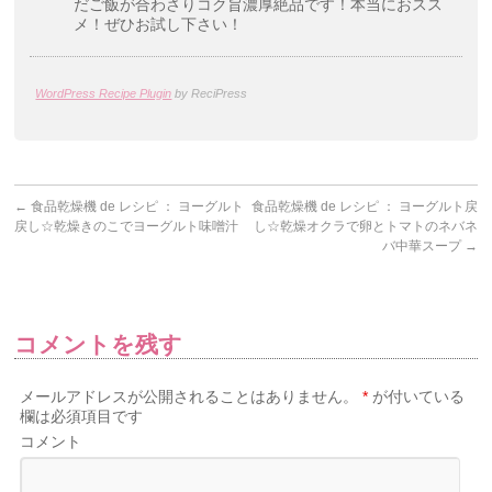
だご飯が合わさりコク旨濃厚絶品です！本当におスス
メ！ぜひお試し下さい！
WordPress Recipe Plugin
by ReciPress
←
食品乾燥機 de レシピ ： ヨーグルト
食品乾燥機 de レシピ ： ヨーグルト戻
戻し☆乾燥きのこでヨーグルト味噌汁
し☆乾燥オクラで卵とトマトのネバネ
バ中華スープ
→
コメントを残す
メールアドレスが公開されることはありません。
*
が付いている
欄は必須項目です
コメント