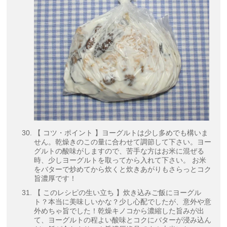
【 コツ・ポイント 】ヨーグルトは少し多めでも構いま
せん。乾燥きのこの量に合わせて調節して下さい。ヨー
グルトの酸味がしますので、苦手な方はお米に混ぜる
時、少しヨーグルトを取ってから入れて下さい。 お米
をバターで炒めてから炊くと炊きあがりもさらっとコク
旨濃厚です！
【 このレシピの生い立ち 】炊き込みご飯にヨーグル
ト？本当に美味しいかな？少し心配でしたが、意外や意
外めちゃ旨でした！乾燥キノコから濃縮した旨みが出
て、ヨーグルトの程よい酸味とコクにバターが浸み込ん