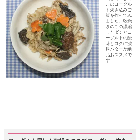
このヨーグル
ト炊き込みご
飯を作ってみ
ました。乾燥
きのこの濃縮
したダシとヨ
ーグルトの酸
味とコクに濃
厚バターが絶
品おススメで
す！