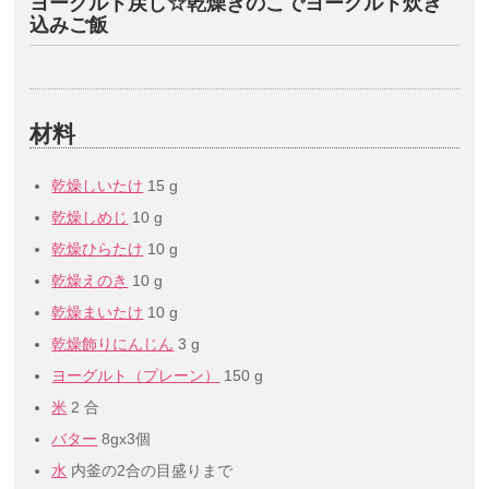
ヨーグルト戻し☆乾燥きのこでヨーグルト炊き
込みご飯
材料
乾燥しいたけ
15 g
乾燥しめじ
10 g
乾燥ひらたけ
10 g
乾燥えのき
10 g
乾燥まいたけ
10 g
乾燥飾りにんじん
3 g
ヨーグルト（プレーン）
150 g
米
2 合
バター
8gx3個
水
内釜の2合の目盛りまで