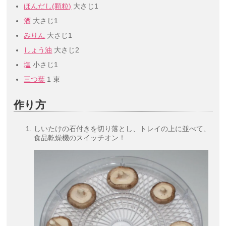
ほんだし(顆粒)
大さじ1
酒
大さじ1
みりん
大さじ1
しょう油
大さじ2
塩
小さじ1
三つ葉
1 束
作り方
しいたけの石付きを切り落とし、トレイの上に並べて、
食品乾燥機のスイッチオン！