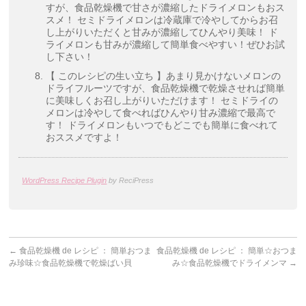
すが、食品乾燥機で甘さが濃縮したドライメロンもおス
スメ！ セミドライメロンは冷蔵庫で冷やしてからお召
し上がりいただくと甘みが濃縮してひんやり美味！ ド
ライメロンも甘みが濃縮して簡単食べやすい！ぜひお試
し下さい！
【 このレシピの生い立ち 】あまり見かけないメロンの
ドライフルーツですが、食品乾燥機で乾燥させれば簡単
に美味しくお召し上がりいただけます！ セミドライの
メロンは冷やして食べればひんやり甘み濃縮で最高で
す！ ドライメロンもいつでもどこでも簡単に食べれて
おススメですよ！
WordPress Recipe Plugin
by ReciPress
←
食品乾燥機 de レシピ ： 簡単おつま
食品乾燥機 de レシピ ： 簡単☆おつま
み珍味☆食品乾燥機で乾燥ばい貝
み☆食品乾燥機でドライメンマ
→