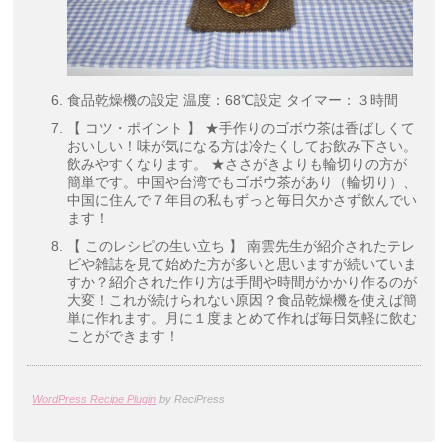
食品乾燥機の設定 温度：68℃設定 タイマー：３時間
【 コツ・ポイント 】 ★手作りのゴボウ茶は香ばしくて
おいしい！味が気になる方は冷たくしてお飲み下さい。
飲みやすくなります。 ★ささがきよりも輪切りの方が
簡単です。中国や台湾でもゴボウ茶があり（輪切り）、
中国に住んで７年目の私もずっと毎日欠かさず飲んでい
ます！
【 このレシピの生い立ち 】 南雲先生が紹介されたテレ
ビや雑誌を見て始めた方が多いと思いますが続いていま
すか？紹介された作り方は手間や時間がかかり作るのが
大変！これが続けられない原因？食品乾燥機を使えば簡
単に作れます。月に１度まとめて作れば毎日気軽に飲む
ことができます！
WordPress Recipe Plugin
by ReciPress