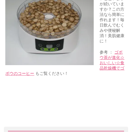
が続いていま
すか？この方
法なら簡単に
作れます！毎
日飲んでむく
みや便秘解
消！美肌健康
に！
参考 ：
ゴボ
ウ茶が進化☆
おいしい☆食
品乾燥機でゴ
ボウのコーヒー
もご覧ください！