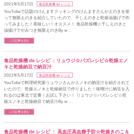
2021年5月17日
食品乾燥機 de レシピ
YouTubeで話題のけんますクッキングのけんますさんがえのきを使
って無限えのきを紹介していたので、干しえのきと乾燥油揚げで作
ってみました！美味しい！オススメ！ 食品乾燥機☆干しえのきと
油揚げでやみつき無限えのきBy w …
この記事を読む
食品乾燥機 de レシピ ：リュウジ☆バズレシピ☆乾燥エノ
キと乾燥納豆で納豆汁
2021年5月17日
食品乾燥機 de レシピ
YouTubeで料理研究家リュウジさんがエノキの納豆汁を紹介されて
いたので、乾燥エノキと乾燥納豆で作りました！味噌汁に納豆を入
れるのは東北で定番！お試し下さい！ リュウジ☆バズレシピ☆乾
燥エノキと乾燥納豆で納豆汁By w …
この記事を読む
食品乾燥機 de レシピ ： 高血圧高血糖予防☆乾燥きのこ＆