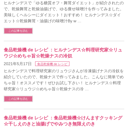
ヒルナンデスで「ゆる糖質オフ・舞茸ダイエット」が紹介されたの
で、乾燥舞茸と乾燥油揚げで、ゆる痩せ味噌汁を作ってみました。
美味しくヘルシーにダイエット！おすすめ！ ヒルナンデス☆ダイ
エット☆乾燥舞茸・油揚げの味噌汁By w …
この記事を読む
食品乾燥機 de レシピ ：ヒルナンデス☆料理研究家☆リュ
ウジ☆めちゃ旨☆乾燥ナスの冷奴
2021年5月17日
食品乾燥機 de レシピ
ヒルナンデスで料理研究家のリュウジさんが冷凍揚げナスの冷奴を
紹介していたので、乾燥ナスで作ってみました。こんなに簡単でめ
ちゃ旨！オススメです！ぜひお試し下さい！ ヒルナンデス☆料理
研究家☆リュウジ☆めちゃ旨☆乾燥ナスの冷 …
この記事を読む
食品乾燥機 de レシピ ：食品乾燥機☆けんますクッキング
☆干しえのきと油揚げでやみつき無限えのき