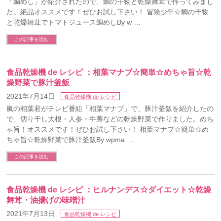
「鯛めし」が紹介されたので、鯛の干物と乾燥舞茸で作ってみまし
た。絶品オススメです！ぜひお試し下さい！ 冒険少年☆鯛の干物
と乾燥舞茸でトマトジュース鯛めしBy w …
この記事を読む
食品乾燥機 de レシピ ：相葉マナブ☆簡単☆めちゃ旨☆乾
燥野菜で豚汁釜飯
2021年7月14日
食品乾燥機 de レシピ
嵐の相葉君がテレビ番組「相葉マナブ」で、豚汁釜飯を紹介したの
で、切り干し大根・人参・牛蒡などの乾燥野菜で作りました。めち
ゃ旨！オススメです！ぜひお試し下さい！ 相葉マナブ☆簡単☆め
ちゃ旨☆乾燥野菜で豚汁釜飯By wpma …
この記事を読む
食品乾燥機 de レシピ ：ヒルナンデス☆ダイエット☆乾燥
舞茸・油揚げの味噌汁
2021年7月13日
食品乾燥機 de レシピ