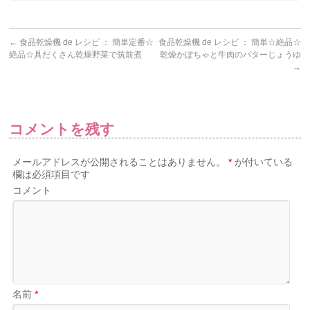
←
食品乾燥機 de レシピ ： 簡単定番☆
食品乾燥機 de レシピ ： 簡単☆絶品☆
絶品☆具だくさん乾燥野菜で筑前煮
乾燥かぼちゃと牛肉のバターじょうゆ
→
コメントを残す
メールアドレスが公開されることはありません。
*
が付いている
欄は必須項目です
コメント
名前
*