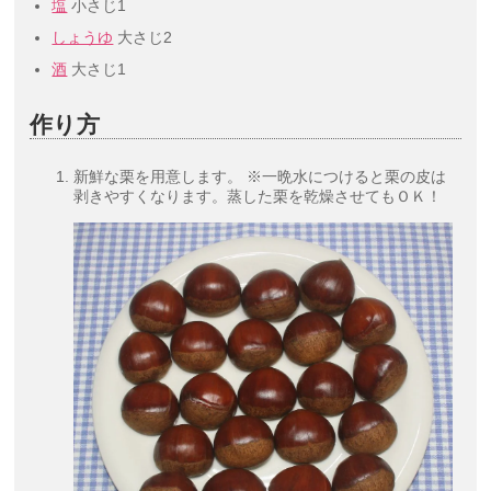
塩
小さじ1
しょうゆ
大さじ2
酒
大さじ1
作り方
新鮮な栗を用意します。 ※一晩水につけると栗の皮は
剥きやすくなります。蒸した栗を乾燥させてもＯＫ！