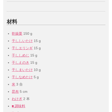
材料
乾燥栗
150 g
干ししいたけ
15 g
干しエリンギ
15 g
干ししめじ
15 g
干しえのき
15 g
干しまいたけ
10 g
干しなめたけ
5 g
米
3 合
昆布
5 cm
わけぎ
2 本
■ 調味料