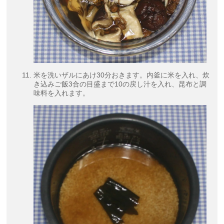
米を洗いザルにあけ30分おきます。内釜に米を入れ、炊
き込みご飯3合の目盛まで10の戻し汁を入れ、昆布と調
味料を入れます。