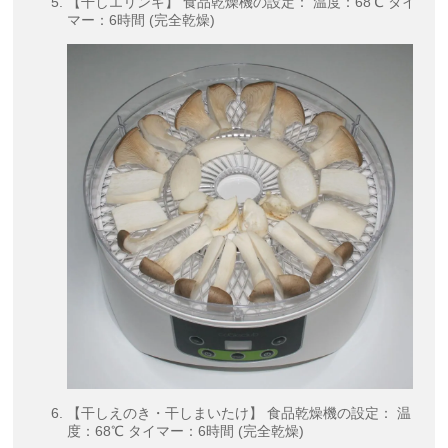
【干しエリンギ】 食品乾燥機の設定： 温度：68℃ タイ
マー：6時間 (完全乾燥)
【干しえのき・干しまいたけ】 食品乾燥機の設定： 温
度：68℃ タイマー：6時間 (完全乾燥)