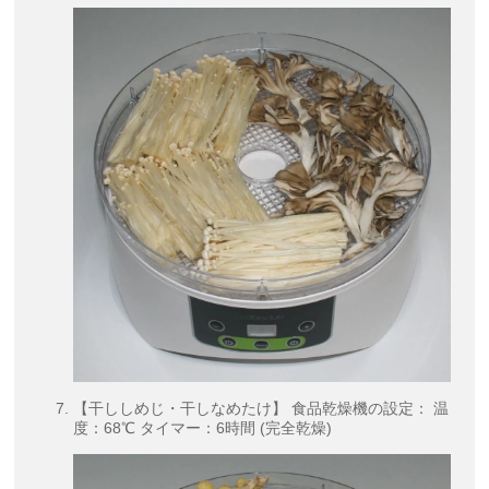
【干ししめじ・干しなめたけ】 食品乾燥機の設定： 温
度：68℃ タイマー：6時間 (完全乾燥)