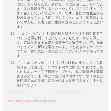
理にうまく取り入れ、新鮮なうちにお召し上がりいただ
き、また乾燥保存するといったようにどんどん使ってう
まく更新していく方法がベストです。普段の食生活から
乾燥食材をうまく活用しておくことにより、緊急時もあ
わてず安心、災害に強い生活を送ることができると思い
ます。
【 コツ・ポイント 】 栗の形を残そうと圧力鍋や茹でて
つるっと栗を剥こうと試してみましたが、かなり難し
く、栗は生のまま鬼皮と渋皮を包丁等で剥いた方が簡単
のようです。新鮮な栗はそのままでも剥きやすかったの
ですが、古い栗は一晩水につけた方が剥きやすかったで
す。
【 このレシピの生い立ち 】 秋の味覚の栗やキノコも乾
燥保存しておけば、いつでも簡単に調理が可能です。あ
らかじめカットや下処理をしてから、食品乾燥機で乾燥
させるので、使う時は本当に簡単便利です。水で戻せば
数時間で元の食材に戻りそのまま調理できます。本当に
美味ですよ！
WordPress Recipe Plugin
by ReciPress