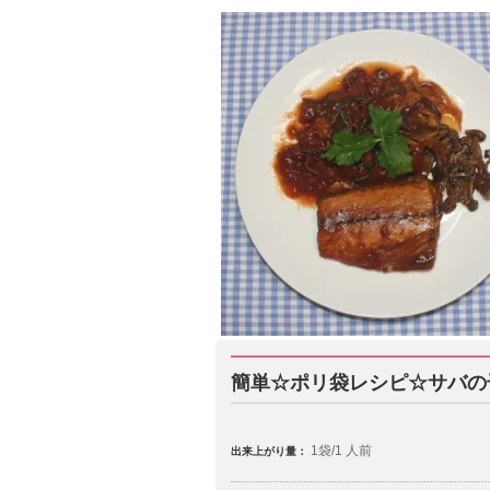
簡単☆ポリ袋レシピ☆サバの
1袋/1 人前
出来上がり量：