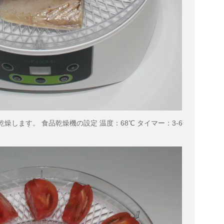
燥します。 食品乾燥機の設定 温度：68℃ タイマー：3-6