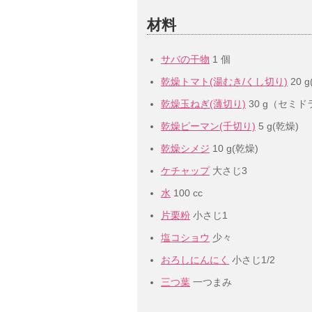
材料
サバの干物
1 個
乾燥トマト(湯むき/くし切り)
20 
乾燥玉ねぎ(薄切り)
30 g（セミ
乾燥ピーマン(千切り)
5 g(乾燥)
乾燥シメジ
10 g(乾燥)
ケチャップ
大さじ3
水
100 cc
片栗粉
小さじ1
塩コショウ
少々
おろしにんにく
小さじ1/2
三つ葉
一つまみ