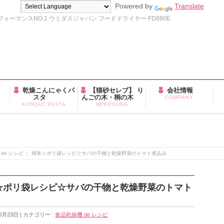
Powered by
Translate
ーマンスNO.1 ウミダスジャパン フードドライヤー FD880E
乾燥こんにゃくパ
【猫砂セレブ】 り
会社情報
スタ
んごの木・桐の木
COMPANY
KONJAC PASTA
NEKOSUNA
 de レシピ ： 簡単☆ポリ袋レシピ☆サバの干物と乾燥野菜のトマト煮込み
簡単☆ポリ袋レシピ☆サバの干物と乾燥野菜のトマト
0月23日
カテゴリー :
食品乾燥機 de レシピ