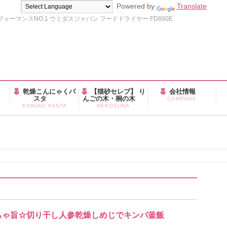
Powered by
Translate
ーマンスNO.1 ウミダスジャパン フードドライヤー FD880E
乾燥こんにゃくパ
【猫砂セレブ】 り
会社情報
スタ
んごの木・桐の木
COMPANY
KONJAC PASTA
NEKOSUNA
めちゃ旨☆切り干し人参乾燥しめじでキンパ釜飯