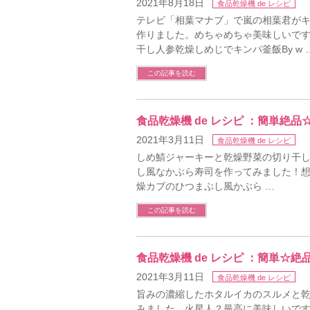
2021年8月18日
食品乾燥機 de レシピ
テレビ「相葉マナブ」で嵐の相葉君が
作りました。めちゃめちゃ美味しいです
干し人参乾燥しめじでキンパ釜飯By w 
この記事を読む
食品乾燥機 de レシピ ：簡単絶
2021年3月11日
食品乾燥機 de レシピ
しめ鯖ジャーキーと乾燥野菜の切り干
し風なかぶら寿司を作ってみました！
燥カブのひつまぶし風かぶら …
この記事を読む
食品乾燥機 de レシピ ：簡単☆
2021年3月11日
食品乾燥機 de レシピ
旨みの濃縮したホタルイカのスルメと
みました。火星人？最高に美味しいです