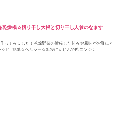
☆食品乾燥機☆切り干し大根と切り干し人参のなます
を作ってみました！乾燥野菜の濃縮した甘みや風味がお酢にと
レシピ: 簡単☆ヘルシー☆乾燥にんじんで酢ニンジン …