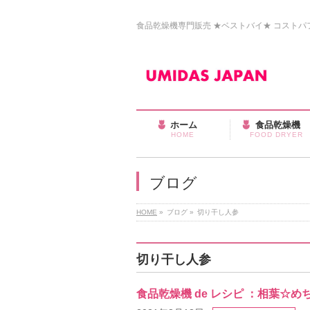
食品乾燥機専門販売 ★ベストバイ★ コストパフォ
ホーム
食品乾燥機
HOME
FOOD DRYER
ブログ
HOME
»
ブログ
»
切り干し人参
切り干し人参
食品乾燥機 de レシピ ：相葉☆