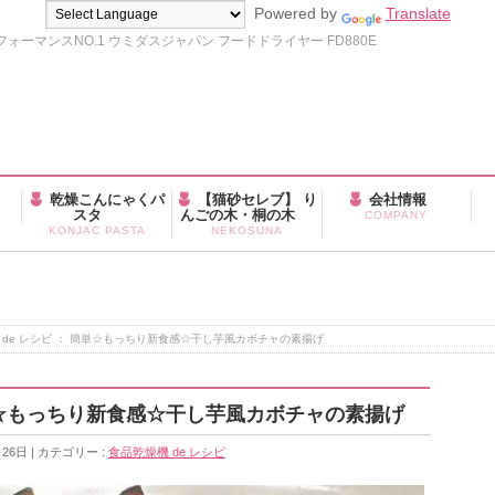
Powered by
Translate
ーマンスNO.1 ウミダスジャパン フードドライヤー FD880E
乾燥こんにゃくパ
【猫砂セレブ】 り
会社情報
スタ
んごの木・桐の木
COMPANY
KONJAC PASTA
NEKOSUNA
 de レシピ ： 簡単☆もっちり新食感☆干し芋風カボチャの素揚げ
簡単☆もっちり新食感☆干し芋風カボチャの素揚げ
月26日
カテゴリー :
食品乾燥機 de レシピ