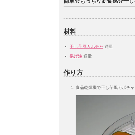
簡単☆もっちり新食感☆干し
材料
干し芋風カボチャ
適量
揚げ油
適量
作り方
食品乾燥機で干し芋風カボチャ