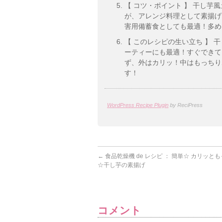
【 コツ・ポイント 】 干し
が、アレンジ料理として素揚げ
害用備蓄食としても最適！多め
【 このレシピの生い立ち 】
ーティーにも最適！すぐできて
ず、外はカリッ！中はもっちり
す！
WordPress Recipe Plugin
by ReciPress
←
食品乾燥機 de レシピ ： 簡単☆ カリッと
☆干し芋の素揚げ
コメント