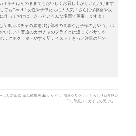
芋風カボチャはそのままでもおいしくお召し上がりいただけます
してもGood！女性や子供たちに大人気！さらに保存食や災
に作っておけば、きっといろんな場面で重宝しますよ！
 干し芋風カボチャの素揚げは普段の食事やお子様のおやつ、パ
おいしい！普通のカボチャのフライとは違ってパサつか
ホックホク！食べやすく新テイスト！きっと注目の的で
もっちり新食感
食品乾燥機 de レシピ ： 簡単☆サクサクもっちり新食感☆
干し芋風ジャガイモの天ぷら
→