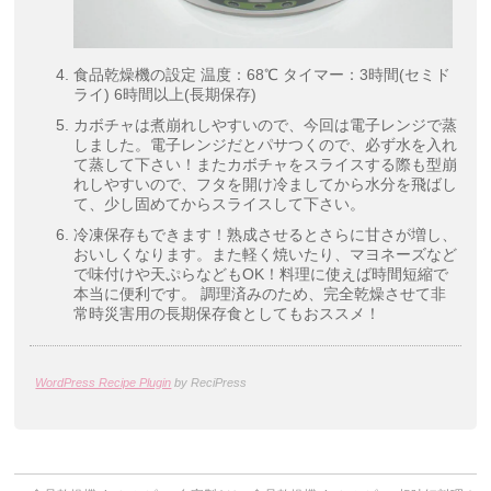
食品乾燥機の設定 温度：68℃ タイマー：3時間(セミド
ライ) 6時間以上(長期保存)
カボチャは煮崩れしやすいので、今回は電子レンジで蒸
しました。電子レンジだとパサつくので、必ず水を入れ
て蒸して下さい！またカボチャをスライスする際も型崩
れしやすいので、フタを開け冷ましてから水分を飛ばし
て、少し固めてからスライスして下さい。
冷凍保存もできます！熟成させるとさらに甘さが増し、
おいしくなります。また軽く焼いたり、マヨネーズなど
で味付けや天ぷらなどもOK！料理に使えば時間短縮で
本当に便利です。 調理済みのため、完全乾燥させて非
常時災害用の長期保存食としてもおススメ！
WordPress Recipe Plugin
by ReciPress