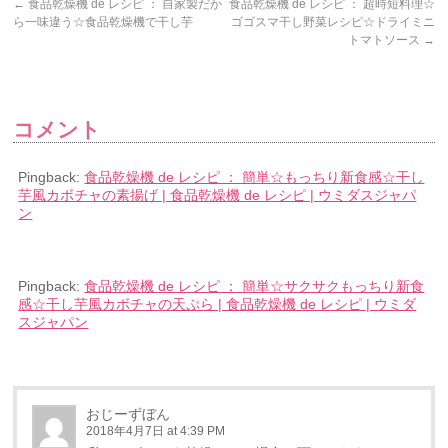
←
食品乾燥機 de レシピ ： 自家製だか
食品乾燥機 de レシピ ： 超時短料理☆
ら一味違う☆食品乾燥機で干し芋
ゴゴスマ干し野菜レシピ☆ドライミニ
トマトソース
→
コメント
Pingback:
食品乾燥機 de レシピ ： 簡単☆もっちり新食感☆干し
芋風カボチャの素揚げ | 食品乾燥機 de レシピ | ウミダスジャパ
ン
Pingback:
食品乾燥機 de レシピ ： 簡単☆サクサクもっちり新食
感☆干し芋風カボチャの天ぷら | 食品乾燥機 de レシピ | ウミダ
スジャパン
おじーずぼん
2018年4月7日 at 4:39 PM