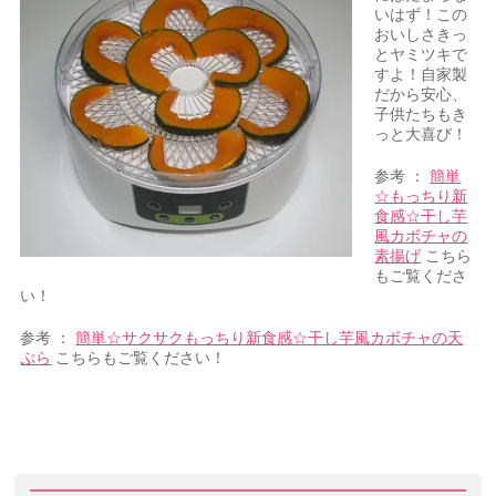
いはず！この
おいしさきっ
とヤミツキで
すよ！自家製
だから安心、
子供たちもき
っと大喜び！
参考 ：
簡単
☆もっちり新
食感☆干し芋
風カボチャの
素揚げ
こちら
もご覧くださ
い！
参考 ：
簡単☆サクサクもっちり新食感☆干し芋風カボチャの天
ぷら
こちらもご覧ください！