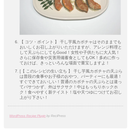
【 コツ・ポイント 】 干し芋風カボチャはそのままでも
おいしくお召し上がりいただけますが、アレンジ料理と
して天ぷらにしてもGood！女性や子供たちに大人気！
さらに保存食や災害用備蓄食としてもOK！多めに作っ
ておけば、きっといろんな場面で重宝しますよ！
[【 このレシピの生い立ち 】 干し芋風カボチャの天ぷら
は普段の食事やお子様のおやつ、パーティーにも最適！
すぐできておいしい！普通のカボチャの天ぷらとは違っ
てパサつかず、外はサクサク！中はもっちりホックホ
ク！食べやすく新テイスト！塩や天つゆにつけてお召し
上がり下さい！
WordPress Recipe Plugin
by ReciPress