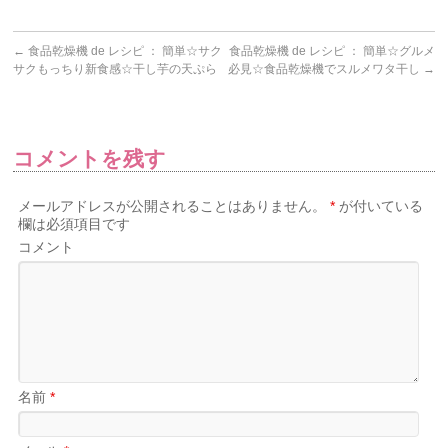
←
食品乾燥機 de レシピ ： 簡単☆サク
食品乾燥機 de レシピ ： 簡単☆グルメ
サクもっちり新食感☆干し芋の天ぷら
必見☆食品乾燥機でスルメワタ干し
→
コメントを残す
メールアドレスが公開されることはありません。
*
が付いている
欄は必須項目です
コメント
名前
*