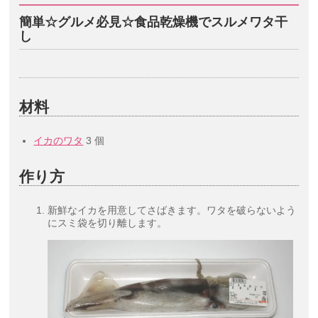
簡単☆グルメ必見☆食品乾燥機でスルメワタ干
し
材料
イカのワタ
3 個
作り方
新鮮なイカを用意してさばきます。ワタを破らないよう
にスミ袋を切り離します。