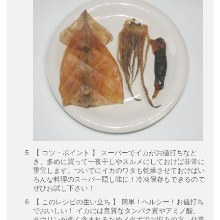
【 コツ・ポイント 】 スーパーでイカがお値打ちなと
き、多めに買って一夜干しやスルメにしておけば非常に
重宝します。ついでにイカのワタも乾燥させておけばい
ろんな料理のスーパー隠し味に！冷凍保存もできるので
ぜひお試し下さい！
【 このレシピの生い立ち 】 簡単！ヘルシー！お値打ち
でおいしい！ イカには良質なタンパク質やアミノ酸、
タウリンが多く含まれるためメタボでお悩みの方、仕事