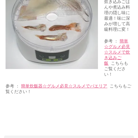
炊き込みごは
んや煮込み料
理の隠し味に
最適！味に深
みが増して高
級料理に変！
参考 ：
簡単
☆グルメ必見
☆スルメで炊
き込みご
飯
こちらも
ご覧くださ
い！
参考 ：
簡単炊飯器☆グルメ必見☆スルメでパエリア
こちらもご
覧ください！