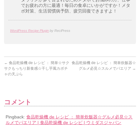
でお疲れの方に最適！毎日の食卓にいかがですか！メタ
ボ対策、生活習慣病予防、疲労回復できますよ！
WordPress Recipe Plugin
by ReciPress
←
食品乾燥機 de レシピ ： 簡単☆サク
食品乾燥機 de レシピ ： 簡単炊飯器☆
サクもっちり新食感☆干し芋風カボチ
グルメ必見☆スルメでパエリア
→
ャの天ぷら
コメント
Pingback:
食品乾燥機 de レシピ ： 簡単炊飯器☆グルメ必見☆ス
ルメでパエリア | 食品乾燥機 de レシピ | ウミダスジャパン