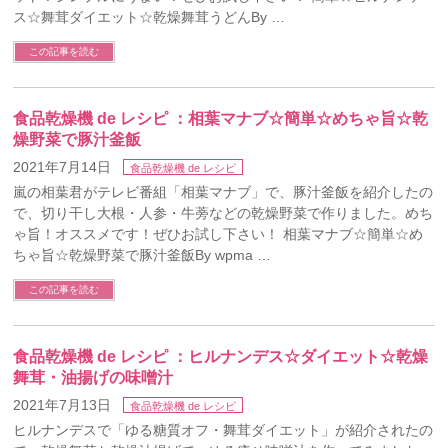
ス☆舞茸ダイエット☆乾燥舞茸うどんBy …
この記事を読む
食品乾燥機 de レシピ ：相葉マナブ☆簡単☆めちゃ旨☆乾
燥野菜で豚汁釜飯
2021年7月14日
食品乾燥機 de レシピ
嵐の相葉君がテレビ番組「相葉マナブ」で、豚汁釜飯を紹介したの
で、切り干し大根・人参・牛蒡などの乾燥野菜で作りました。めち
ゃ旨！オススメです！ぜひお試し下さい！ 相葉マナブ☆簡単☆め
ちゃ旨☆乾燥野菜で豚汁釜飯By wpma …
この記事を読む
食品乾燥機 de レシピ ：ヒルナンデス☆ダイエット☆乾燥
舞茸・油揚げの味噌汁
2021年7月13日
食品乾燥機 de レシピ
ヒルナンデスで「ゆる糖質オフ・舞茸ダイエット」が紹介されたの