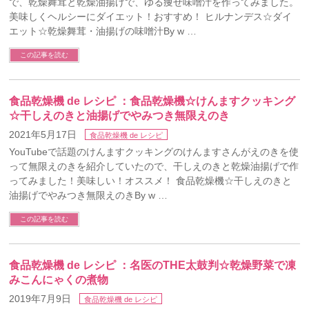
で、乾燥舞茸と乾燥油揚げで、ゆる痩せ味噌汁を作ってみました。
美味しくヘルシーにダイエット！おすすめ！ ヒルナンデス☆ダイ
エット☆乾燥舞茸・油揚げの味噌汁By w …
この記事を読む
食品乾燥機 de レシピ ：食品乾燥機☆けんますクッキング
☆干しえのきと油揚げでやみつき無限えのき
2021年5月17日
食品乾燥機 de レシピ
YouTubeで話題のけんますクッキングのけんますさんがえのきを使
って無限えのきを紹介していたので、干しえのきと乾燥油揚げで作
ってみました！美味しい！オススメ！ 食品乾燥機☆干しえのきと
油揚げでやみつき無限えのきBy w …
この記事を読む
食品乾燥機 de レシピ ：名医のTHE太鼓判☆乾燥野菜で凍
みこんにゃくの煮物
2019年7月9日
食品乾燥機 de レシピ